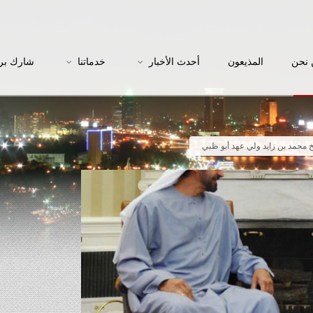
نحن
المذيعون
أحدث الأخبار
خدماتنا
شارك بر
خ محمد بن زايد ولي عهد أبو ظبي