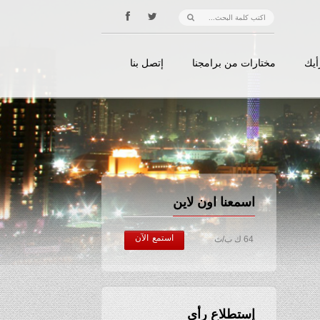
أيك
مختارات من برامجنا
إتصل بنا
اسمعنا اون لاين
استمع الآن
64 ك ب/ث
إستطلاع رأي