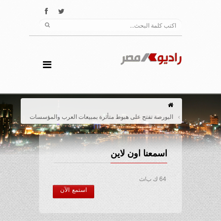
البورصة تفتح على هبوط متأثرة بمبيعات العرب والمؤسسات
اسمعنا اون لاين
64 ك ب/ث
استمع الآن