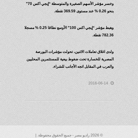
وخسر مؤشر الأسهم الصغيرة والمتوسطة “إيجي اكس 70”
بنحو 0.26 % عند مستوى 369.59 نقطة.
وهبط مؤشر “إيجي اكس 100” الأوسع نطاقا 0.25 % مسجلا
782.36 نقطة.
ولدى اغلاق تعاملات الاثنين، تحولت مؤشرات البورصة
المصرية للخسارة تحت ضغوط بيعية للمستثمرين المحليين
والعرب في المقابل اتجه الأجانب للشراء.
2016-06-14
© 2026 راديو مصر - جميع الحقوق محفوظة. |