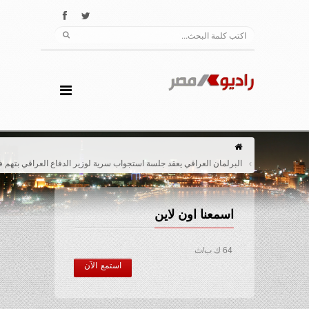
البرلمان العراقي يعقد جلسة استجواب سرية لوزير الدفاع العراقي بتهم فساد
اسمعنا اون لاين
64 ك ب/ث
استمع الآن