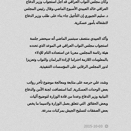
وكان مجلس النواب العراقي قد أجل استجواب وزير الدفاع
العراقي خالد العبيدي الأسبوع الماضي،وقال رئيس المجلس
د. سليم الجبوري إن التأجيل جاء بناء على طلب وزير الدفاع
لانشغاله بأمور عسكرية.
وأكد العبيدي منتصف سبتمبر الماضي أنه سيحضر جلسة
استجواب مجلس النواب العراقي في الموعد الذي تحدده
هيئة رئاسة المجلس, معربا عن استعداده التام للإدلاء
بالمعلومات اللازمة احتراما لإرادة البرلمان والنواب وتعزيزا
لدور المجلس الرقابي على المؤسسات التنفيذية.
وشدد علي حرصه على متابعة ومعالجة موضوع تأخر رواتب
بعض الوحدات العسكرية, كما استضافت لجنة الأمن والدفاع
النيابية وزير الدفاع وعددا من قادة الوزارة لتوضيح آليات
وبعض الحقائق التي تتعلق بعمل الوزارة ولاسيما ما يخص
بعض الصفقات لتسليح الجيش بمركبات مدرعة.
2015-10-03