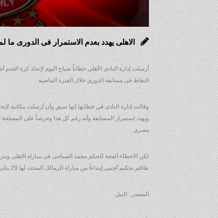
الاهلى يهدد بعدم الاستمرار فى الدورى ما لم
أرسلت إدارة النادى الأهلى خطاباً صباح اليوم لإتحاد كرة القدم أ
النقاط فى مسابقة الدورى خلال الفترة الماضية .
وقالت إدارة النادى فى خطابها إنها سبق وأن أرسلت مكاتبة لإتحا
ويهدد إستمرار المسابقة وأنه رغم كل هذا وحرصاً على المصلحة ال
مصرى .
لكن الاخطاء الفجة للحكم محمد الصباحى فى مباراة الاهلى وبترو
طاقم تحكيم أجنبى إبتداءاً من مباراة الزمالك المحدد لها 29 يناير الجارى وإستثنى النادى الأهلى مباراته القادمة مع طلائع الجيش المحدد لها السبت نظراً لضيق الوقت الذى لم يعد كافياً لإستقدام طاقم تحكيم أجنبى .
المصدر : النيل