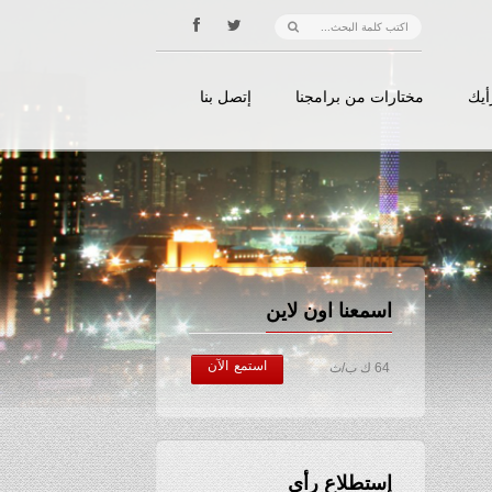
أيك
مختارات من برامجنا
إتصل بنا
اسمعنا اون لاين
استمع الآن
64 ك ب/ث
إستطلاع رأي