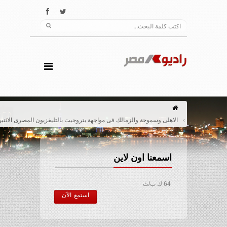
الاهلى وسموحة والزمالك فى مواجهة بتروجيت بالتليفزيون المصرى الاثنين
اسمعنا اون لاين
64 ك ب/ث
استمع الآن