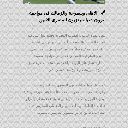
الاهلى وسموحة والزمالك فى مواجهة
بتروجيت بالتليفزيون المصرى الاثنين
تنقل القناة الثانية والفضائية المصرية وقناة النيل للرياضة
واذاعة الشباب والرياضة غداً الاثنين 7 يوليو فى الساعة
التاسعة والنصف مساءً مباراة القمة والتى ستحدد بطل
الدورى العام لهذا الموسم الاهلى فى مواجهة سموحة
المباراة تنقل على الهواء مياشرة من استاد القاهرة تعليق
سامح الشوربجى واخراج محمد نصر الدين.
كما تنقل قنوات التليفزيون المصرى مباراة بتروجيت
والزمالك فى التاسعة والنصف مساءً ببطولة الدورة الرباعية
لبطولة الدورى العام المباراة من تعليق علاء متولى واخراج
خالد عبد العاطى ويبدأ الاستوديو التحليلي للمبارتين قبل
اللقاء بساعة مع عرض لمشوار الفريقين بالبطولة.