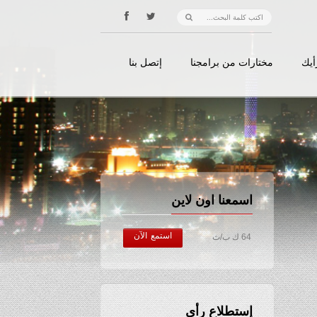
أيك
مختارات من برامجنا
إتصل بنا
اسمعنا اون لاين
استمع الآن
64 ك ب/ث
إستطلاع رأي