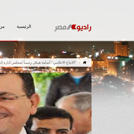
الرئيسية
من 
“الانتاج الاعلامي”: أسامة هيكل رئيساً لمجلس ادارة ال