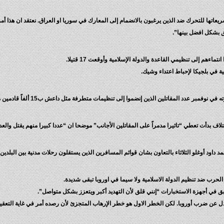
ة الدفاع الاميركية أن “17 دولة عززت تشريعاتها للتحرك ضد الذين يرغبون بالانضمام إلى المعارك في سوريا او العراق
ق بشكل افضل بينها”.
ءهم إلى تنظيمي القاعدة والدولة الإسلامية وأوقعت 17 قتيلا.
ة في بلجيكا لإحباط اعتداء وشيك.
دد المقاتلين الذين إنضموا إلى تنظيمات متطرفة مثل داعش ب15 ألفاً قادمين من 80 بلداً.
ف بدأت تعطي “تاثيرا مدمراً على المقاتلين الأجانب” موضحا ان “عددا كبيرا منهم يقتل والعديد
 داود أوغلو الثلاثاء بالتعاون بشان قوائم المسافرين الذين يستقلون رحلات مدنية بين البلدين
رب ضد تنظيم الدولة الاسلامية ولا سيما في اوروبا تبقى شديدة.
بق في أجهزة الاستخبارات “إنني قلق لأن التهديد أكبر ويتعزز بشكل متواصل”.
ن ضرب أوروبا. لكن الخطر الاول هو خطر الإرهاب المتجزئ لأن رصده أمر في غاية التعقيد” مش