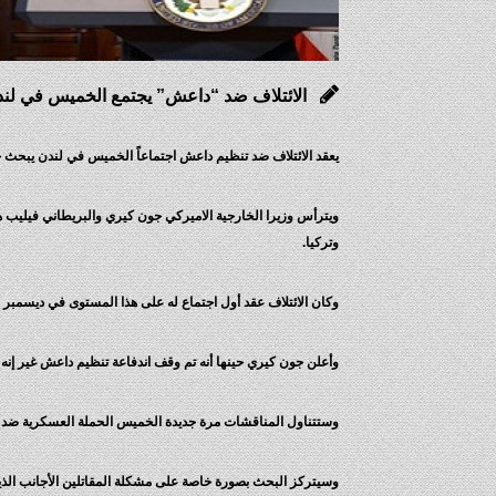
الائتلاف ضد “داعش” يجتمع الخميس في لن
يعقد الائتلاف ضد تنظيم داعش اجتماعاً الخميس في لندن يبحث خ
ويترأس وزيرا الخارجية الاميركي جون كيري والبريطاني فيليب ها
وتركيا.
وكان الائتلاف عقد أول اجتماع له على هذا المستوى في ديسمب
وأعلن جون كيري حينها أنه تم وقف اندفاعة تنظيم داعش غير إنه ح
وستتناول المناقشات مرة جديدة الخميس الحملة العسكرية ضد الت
وسيتركز البحث بصورة خاصة على مشكلة المقاتلين الأجانب الذ