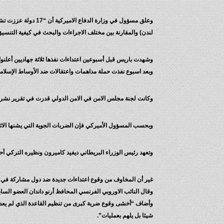
وعلق مسؤول في وزار
لندن) والمقارنة بين مختلف الاجراءات والبحث في كيفية التنسي
وشهدت باريس قبل أسبوعين اعتداءات نفذها ثلاثة جهاديين أعلنوا انتما
وبعد اسبوع نفذت حملة مداهمات واعتقالات ضد الأوساط الإسلامي
وكانت لجنة مجلس الامن في الامن الدولي قدرت في تقرير نشرته في نوفمبر ع
وبحسب المسؤول الأميركي فإن الضربات الجوية التي يشنها الائتلا
وتعهد رئيس الوزراء البريطاني ديفيد كاميرون ونظيره التركي أحمد
غير أن المخاوف من وقوع اعتداءات جديدة ضد دول مشاركة في الح
وقال النائب الاوروبي الفرنسي المحافظ أرنو داندان العضو السا
وأضاف “أخشى وقوع ضربة كبرى من تنظيم القاعدة الذي لم يعدل ع
شيئا بل يلهم بعمليات”.