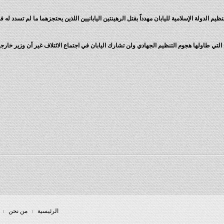
ولة الإسلامية لليابان مهدداً بقتل الرهينتين اليابانيين اللذين يحتجزهما ما لم تسدد له فدية بقيمة 200 مل
لتي طاولها هجوم التنظيم الجهادي ولن تشارك اليابان في اجتماع الائتلاف غير أن وزير خارجيته
الرئيسية
من نحن