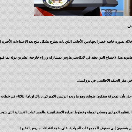
دن
لاله بصورة خاصة خطر الجهاديين الأجانب الذي بات يطرح بشكل ملح بعد الاعتداءات الأخيرة 
موند هذا الاجتماع الذي يعقد في لانكاستر هاوس بمشاركة وزراء خارجية عشرين دولة بما فيه
ر في مقر الحلف الاطلسي في بروكسل.
ذر بأن المعركة ستكون طويلة، وهو ما ردده الرئيس الاميركي باراك اوباما الثلاثاء في خطابه 
نظيم الجهادي ومصادر تمويله وخطوط إمداده الاستراتيجية والمساعدات الانسانية التي يتوج
ين ينضمون إلى صفوف المجموعات الجهادية، على ضوء اعتداءات باريس الاخيرة.