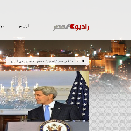
الرئيسية
من 
الائتلاف ضد “داعش” يجتمع الخميس في لندن