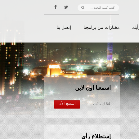
أيك
مختارات من برامجنا
إتصل بنا
اسمعنا اون لاين
استمع الآن
64 ك ب/ث
إستطلاع رأي