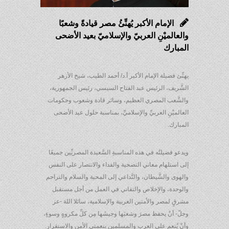
الإمام الأكبر يُهنِّئُ مصر قيادةً وشعبًا
والعالميْنِ العربيّ والإسلاميّ بعيد الأضحى
المبارك
يهنِّئ فضيلة الإمام الأكبر أ.د/ أحمد الطيب، شيخ الأزهر
الشَّريف، الرئيس عبد الفتاح السيسي، رئيس الجمهورية،
والشَّعب المصري العظيم، وسائر قادة وشعوب وحكومات
العالميْنِ العربيِّ والإسلاميِّ، بمناسبة حلول عيد الأضحى
المبارك.
ويدعو فضيلتُه في هذه المناسبةِ السَّعيدة المصريِّين جميعًا
إلى استلهام معاني التضحية والفداء والانتصار على النفس
والهوى والشَّيطان، والتَّداعي إلى المحبة والسلام والتراحم
والوحدة، والإخلاص والتفاني في العمل من أجل مستقبل
مشرقٍ لمصر والأمتين العربية والإسلامية، سائلا اللهَ -عز
وجلّ- أنْ يحفظ مصرَ وشعبَها وجيشَها مِن كلِّ مكروهٍ وسوءٍ،
وأنْ يُنعم على العرب والمسلمين بنعمتيِ الأمن والاستقرار.