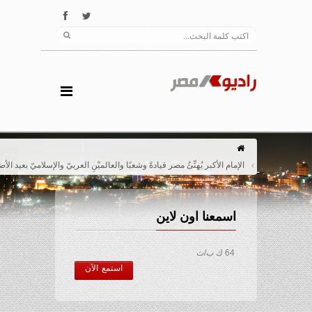
الإمام الأكبر يُهنِّئُ مصر قيادةً وشعبًا والعالميْنِ العربيّ والإسلاميّ بعيد الأضحى المبارك
اسمعنا اون لاين
64 ك ب/ث
استمع الآن