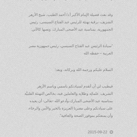
وقد بعث فضيلة الإمام الأكبر أ.د/ أحمد الطيب، شيخ الأزهر
الشريف، برقية تهنئة للرئيس عبد الفتاح السيسى، رئيس
الجمهورية، بمناسبة عيد الأضحى المبارك، ونصها كالآتي:
“سيادةَ الرئيس عبد الفتاح السيسي، رئيس جمهورية مصر
العربية – حفظه الله
السلام عليكم ورحمة الله وبركاته، وبعد؛
فيطيب لي أن أتقدم لسيادتكم باسمي وباسم الأزهر
الشريف: علمائِه وطلابِه والعاملين فيه، بخالص التهنئة القلبيَّة
بمناسبة عيد الأضحى المبارك،وأدعو الله -تعالى- أن يعيده
على سيادتكم وعلى مصرنا العزيزة بالخير والأمن والرخاء،
وأن يمتعكم بموفور الصحة والعافية”.
2015-09-22