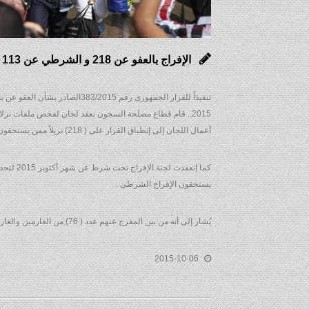
الإفراج بالعفو عن 218 و الشرطي عن 113 سجيناً بمناسبة الإحتفال بإنتصارات أكتوبر
تنفيذاً للقرار الجمهورى رقم 5
2015.. قام قطاع مصلحة السجون بعقد لجان لفحص ملفات نزل
أعمال اللجان إلى إنطباق القرار على ( 218) نزيلاً ممن يستحقون الإفراج عنهم بالعفو بحلول تلك المناسبة .
يستحقون الإفراج الشرطى .
يُشار إلى أنه من بين المفرج عنهم عدد ( 76) من الغارمين والغارمات ، هذا ويواصل القطاع جهوده لإتخاذ إجراءات التصالح مع الدائنين للإفراج عن مجموعة أخرى من الغارمين .
2015-10-06