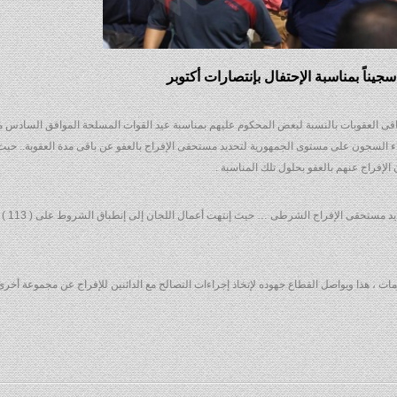
383/201الصادر بشأن العفو عن باقى العقوبات بالنسبة لبعض المحكوم عليهم بمناسبة عيد القوات المسلحة الموافق السادس
اء السجون على مستوى الجمهورية لتحديد مستحقى الإفراج بالعفو عن باقى مدة العقوبة.. حيث
كما إنعقدت لجنة الإفراج 