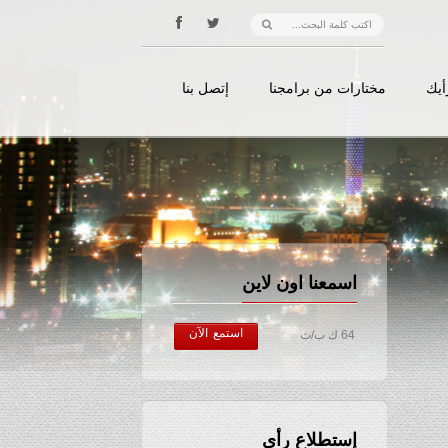
أيك
مختارات من برامجنا
إتصل بنا
اسمعنا اون لاين
استمع الآن
64 ك ب/ث
إستطلاع رأي