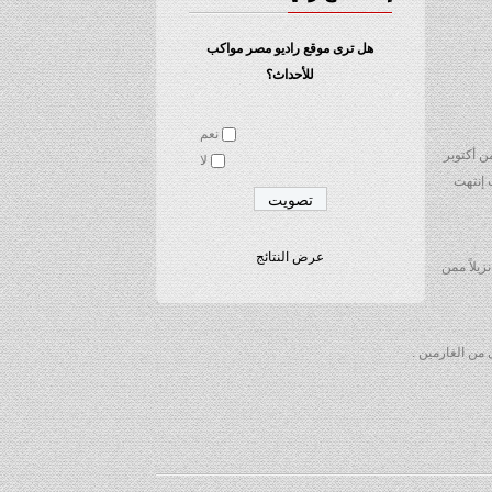
هل ترى موقع راديو مصر مواكب
للأحداث؟
نعم
 من أكتوبر
لا
 إنتهت
عرض النتائج
تحت شرط عن شهر أكتوبر 2015 لتحديد مستحقى الإفراج الشرطى … حيث إنتهت أعمال اللجان إلى إنطباق الشروط على ( 113 ) نزيلاً ممن