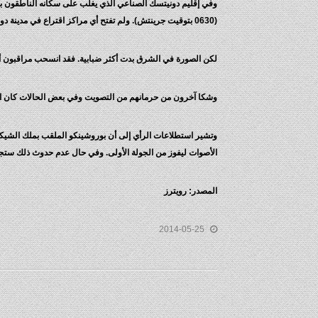
(0630 بتوقيت جرينتش). ولم تفتح أي مراكز اقتراع في مدينة دونيتسك.
لكن الصورة في الشرق بدت أكثر ضبابية. فقد انسحب مراقبون أو
وشكا آخرون من حرمانهم من التصويت وفي بعض الحالات كان السبب هو عدم تسلم أوراق الاقتراع
الأصوات ليفوز من الجولة الأولى. وفي حال عدم حدوث ذلك ستجرى جولة إ
المصدر: رويترز
2014-05-25