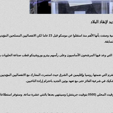
لإنقاذ البلاد
أدلى الناخبون الاوكرانيون اليوم الاحد بأصواتهم في انتخابات رئاسية وصفت بأنها الأهم منذ استقلوا عن موسكو قبل 23 عاما لكن الانف
سابقة.
ت التي وعد فيها المرشحون الأساسيون وعلى رأسهم بيترو بوروشينكو قطب صناعة الحلويات بع
في شبه جزيرة القرم التي ضمتها روسيا وإقليمين في الشرق حيث استمرت المعارك مع الانفصاليين المؤيدي
يك في شرعية الفائز حتى مع تعهد بوتين الجديد باحترام إرادة الناخبين.
وبدأ التصويت في معظم أنحاء أوكرانيا الساعة الثامنة صباحا بالتوقيت المحلي (0500 بتوقيت جرينتش) وسينتهي بعدها ب