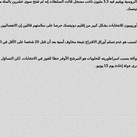
وفي إقليم دونيتسك الصناعي الذي يغلب على سكانه الناطقون بالروسية ويقيم فيه 3.3 مليون ناخب مسجل قالت السلطا
روبيون للانتخابات بشكل كبير من إقليم دونيتسك حرصا على سلامتهم قائلين إن الانفصاليين 
 نتيجة مخاوف أمنية بعد أن قتل 20 شخصا على الأقل في المنطقة خلال معارك في الأيام الأخيرة.
عادة يوم 15 يونيو .