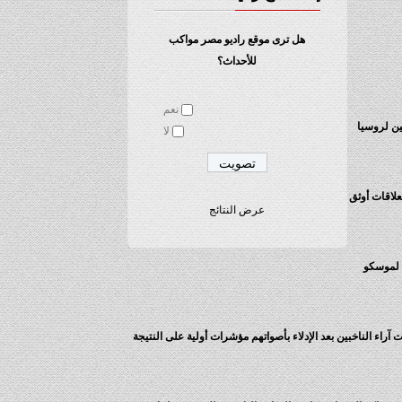
هل ترى موقع راديو مصر مواكب
للأحداث؟
نعم
صاليين المسلحين المؤيديين لروسيا
لا
لاقات أوثق
عرض النتائج
ين لموسكو
اثنتي عشرة ساعة. وستوفر استطلاعات آراء الناخبين بعد الإدلاء بأصواتهم مؤشرات أولية على النتيجة