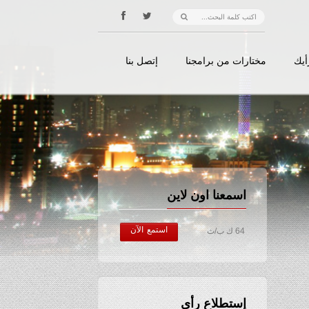
أيك
مختارات من برامجنا
إتصل بنا
اسمعنا اون لاين
استمع الآن
64 ك ب/ث
إستطلاع رأي