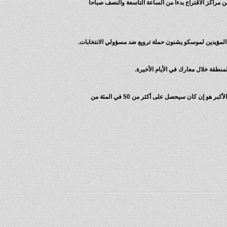
ت إنه لم تفتح سوى عشرين بالمئة من مراكز الاقتراع بدءا من الساعة التاسعة والنصف صباحا
المؤيدين لموسكو يشنون حملة ترويع ضد مسؤولي الانتخابات.
وتشير استطلاعات الرأي إلى أن بوروشينكو الملقب بملك الشيكولاتة بسبب امبراطوريته للحلويات هو المرشح الأوفر حظا للفوز في الانتخابات. لكن التساؤل الأكبر هو إن كان سيحصل على أكثر من 50 في المئة من