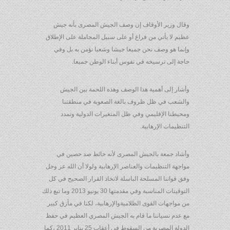
وقال وزير الأوقاف إن وصف الجيش المصرى بأنه جيش
عظيم لا يأتي من فراغ أو على سبيل المجاملة على الإطلاق
وإنما هو وصف نحن جميعا جيشا وشعبا نؤمن به بل وفي
حاجة إلى ترسيخه في نفوس أبناء الوطن جميعا.
وأشار إلى أهمية هذا الوصف وهذه اللحمة بين الجيش
والشعب في ظل ظروف بالغة الصعوبة في منطقتنا
ومحيطنا الإقليمي وفي ظل المتغيرات الدولية وتمدد
التنظيمات الإرهابية.
وأشاد جمعة بالجيش المصرى لأنه حائط صد حصين في
مواجهة التنظيمات والعناصر الإرهابية ولولا أن الله عز وجل
وفق قواتنا المسلحة الباسلة لاتخاذ القرار الصحيح في كل
التوقيتات المناسبة وفي مقدمتها 30 يونيو 2013 وما تبع ذلك
من مواجهات القوى الظلاميةوالإرهابية، لكنا في مأزق كبير
مع عدم نسياننا ما قام به الجيش المصري العظيم في حفظ
الدولة المصرية من السقوط في أعقاب 25 يناير 2011 ،كما