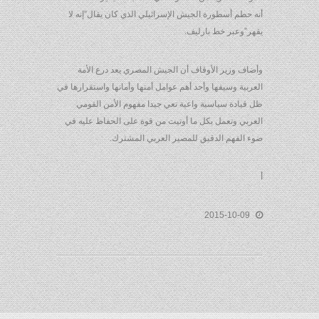
أنه حطم أسطورة الجيش الإسرائيلي الذي كان يقال”إنه لا
يقهر”وعبر خط بارليف.
وأضاف وزير الأوقاف أن الجيش المصري يعد درع الأمة
العربية وسيفها وأحد أهم عوامل أمنها وأمانها واستقرارها في
ظل قيادة سياسية واعية تعي جيدا مفهوم الأمن القومي
العربي وتعمل بكل ما أوتيت من قوة على الحفاظ عليه في
ضوء الفهم الدقيق للمصير العربي المشترك.
أ
2015-10-09