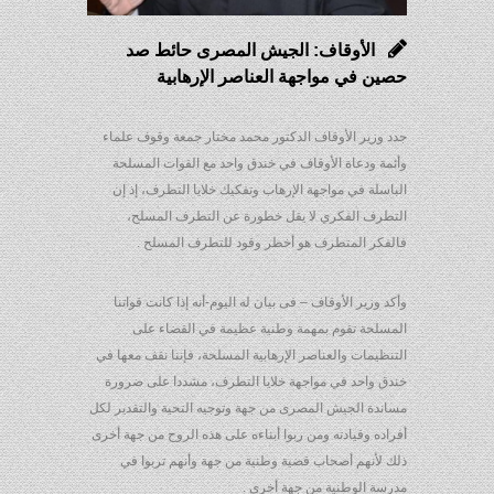
الأوقاف: الجيش المصرى حائط صد
حصين في مواجهة العناصر الإرهابية
جدد وزير الأوقاف الدكتور محمد مختار جمعة وقوف علماء
وأئمة ودعاة الأوقاف في خندق واحد مع القوات المسلحة
الباسلة في مواجهة الإرهاب وتفكيك خلايا التطرف، إذ إن
التطرف الفكري لا يقل خطورة عن التطرف المسلح،
فالفكر المتطرف هو أخطر وقود للتطرف المسلح .
وأكد وزير الأوقاف – فى بيان له اليوم-أنه إذا كانت قواتنا
المسلحة تقوم بمهمة وطنية عظيمة في القضاء على
التنظيمات والعناصر الإرهابية المسلحة، فإننا نقف معها في
خندق واحد في مواجهة خلايا التطرف، مشددا على ضرورة
مساندة الجيش المصرى من جهة وتوجيه التحية والتقدير لكل
أفراده وقيادته ومن ربوا أبناءه على هذه الروح من جهة أخرى
ذلك لأنهم أصحاب قضية وطنية من جهة وأنهم تربوا في
مدرسة الوطنية من جهة أخرى .