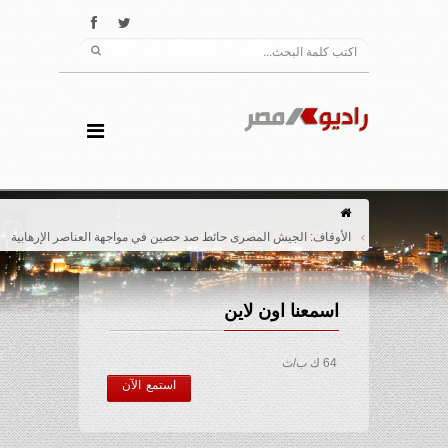
الأوقاف: الجيش المصرى حائط صد حصين في مواجهة العناصر الإرهابية
اسمعنا اون لاين
64 ك ب/ث
استمع الآن