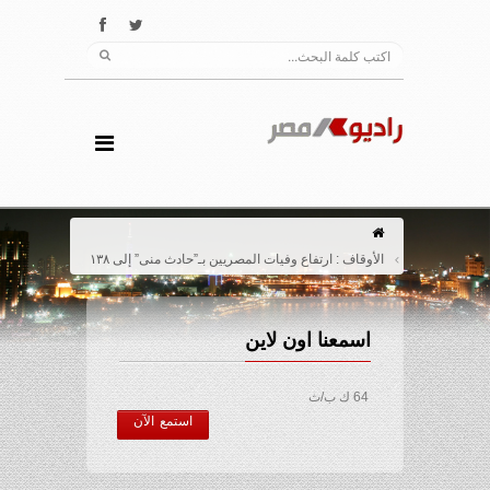
الأوقاف : ارتفاع وفيات المصريين بـ”حادث منى” إلى ١٣٨
اسمعنا اون لاين
64 ك ب/ث
استمع الآن