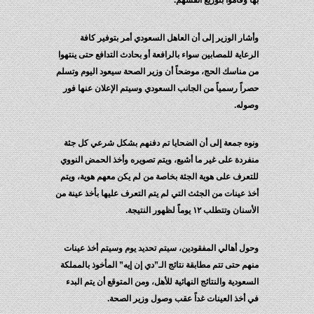
بها وقاموا بتوزيع أنفسهم.
وأشار الوزير إلى أن العاهل السعودي أمر بتوفير كافة
الرعاية للمصابين سواء بالرافعة أو بحادث التدافع حتى ينتهوا
من مناسك الحج، موضحاً أن وزير الصحة سيعود اليوم وتسلم
حصراً رسمياً من الجانب السعودي وسيتم الإعلان عنها فور
وصوله.
ونوه جمعة إلى أن الضحايا تم دفنهم بشكل شرعي كل جثة
منفردة على غير ما أشيع، ويتم تصويره وأخذ الحمض النووي
للتعرف على هوية الجثة بخاصة من لم يكن معهم هوية، ويتم
أخذ عينات من الجثث التي لم يتم التعرف عليها بأخذ عينة من
الأسنان وتتطلب ١٢ يوماً لظهور النتيجة.
وحول أهالي المفقودين، سيتم تحديد يوم وسيتم أخذ عينات
منهم حتى تتم مطابقة نتائج الـ”دي إن إيه” المأخوذ بالمملكة
السعودية والنتائج النهائية للأهل، ومن المتوقع أن يتم البدء
في أخذ العينات غداً عقب وصول وزير الصحة.