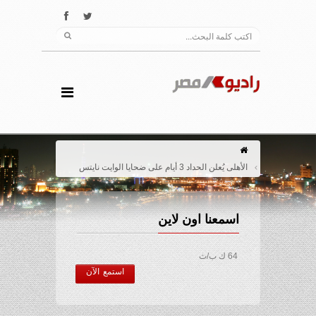
الأهلى يُعلن الحداد 3 أيام على ضحايا الوايت نايتس
اسمعنا اون لاين
64 ك ب/ث
استمع الآن