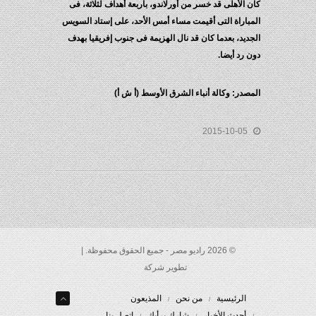
كان الأهلى قد خسر من أورلاندو، بأربعة أهداف لثلاثة، فى
المباراة التى أقيمت مساء أمس الأحد، على إستاد السويس
الجديد، بعدما كان قد نال الهزيمة فى جنوب إفريقيا بهدف
دون رد أيضا.
المصدر: وكالة أنباء الشرق الأوسط (أ ش أ)
2015-10-05
© 2026 راديو مصر - جميع الحقوق محفوظة. |
تطوير شركة
الرئيسية
من نحن
المذيعون
أحدث الأخبار
شارك برأيك
إتصل بنا