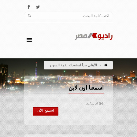
الأهلى يبدأ استعداته لقمة السوبر
اسمعنا اون لاين
64 ك ب/ث
استمع الآن