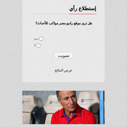
إستطلاع رأي
هل ترى موقع راديو مصر مواكب للأحداث؟
نعم
لا
عرض النتائج