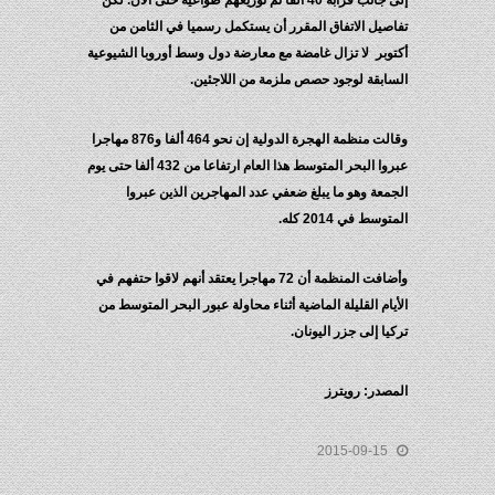
إلى جانب قرابة 40 ألفا تم توزيعهم طواعية حتى الآن. لكن
تفاصيل الاتفاق المقرر أن يستكمل رسميا في الثامن من
أكتوبر لا تزال غامضة مع معارضة دول وسط أوروبا الشيوعية
السابقة لوجود حصص ملزمة من اللاجئين.
وقالت منظمة الهجرة الدولية إن نحو 464 ألفا و876 مهاجرا
عبروا البحر المتوسط هذا العام ارتفاعا من 432 ألفا حتى يوم
الجمعة وهو ما يبلغ ضعفي عدد المهاجرين الذين عبروا
المتوسط في 2014 كله.
وأضافت المنظمة أن 72 مهاجرا يعتقد أنهم لاقوا حتفهم في
الأيام القليلة الماضية أثناء محاولة عبور البحر المتوسط من
تركيا إلى جزر اليونان.
المصدر: رويترز
2015-09-15