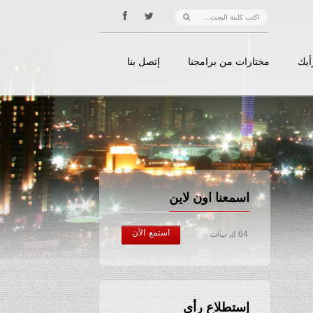
أيك
مختارات من برامجنا
إتصل بنا
اسمعنا اون لاين
استمع الآن
64 ك ب/ث
إستطلاع رأي