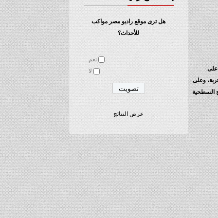
هل ترى موقع راديو مصر مواكب
للأحداث؟
نعم
 على
لا
تربة، وعلى
اح السطحية
عرض النتائج