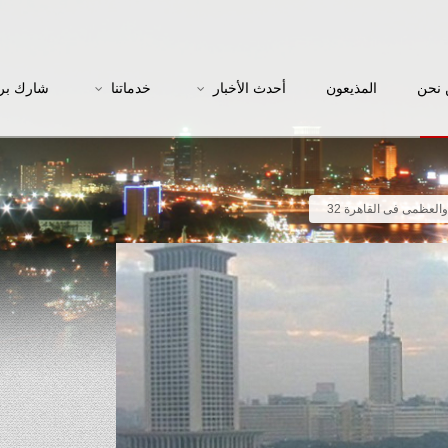
نحن
المذيعون
أحدث الأخبار
خدماتنا
شارك بر
العظمى فى القاهرة 32