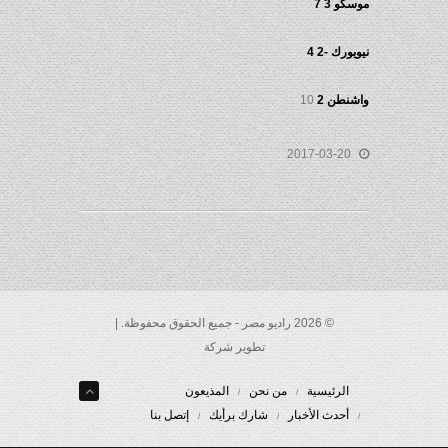
موسكو 3 7
نيويورك -2 4
واشنطن 2
10
2017-03-20
© 2026 راديو مصر - جميع الحقوق محفوظة. |
تطوير شركة
الرئيسية
من نحن
المذيعون
أحدث الأخبار
شارك برأيك
إتصل بنا