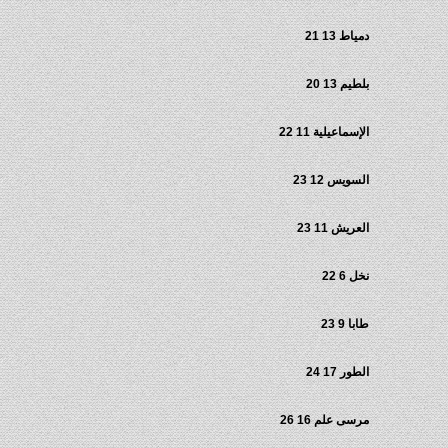
دمياط 13 21
بلطيم 13 20
الإسماعيلية 11 22
السويس 12 23
العريش 11 23
نخل 6 22
طابا 9 23
الطور 17 24
مرسى علم 16 26