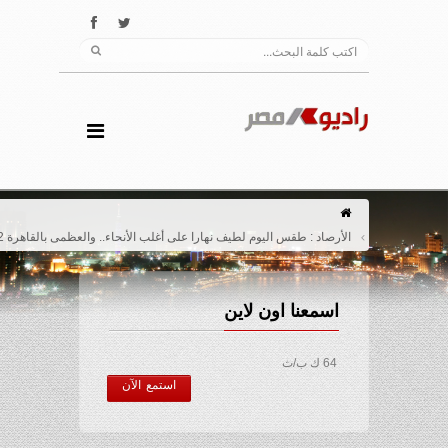
الأرصاد : طقس اليوم لطيف نهارا على أغلب الأنحاء.. والعظمى بالقاهرة 22 درجة
اسمعنا اون لاين
64 ك ب/ث
استمع الآن