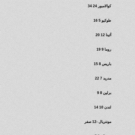
كوالامبور 24 34
طوكيو 5 16
أثينا 12 20
روما 9 19
باريس 8 15
مدريد 7 22
برلين 8 9
لندن 10 14
مونتريال -12 صفر