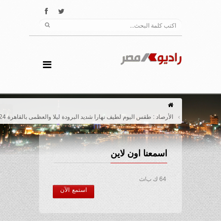
الأرصاد : طقس اليوم لطيف نهارا شديد البرودة ليلا والعظمى بالقاهرة 24 درجة
اسمعنا اون لاين
64 ك ب/ث
استمع الآن