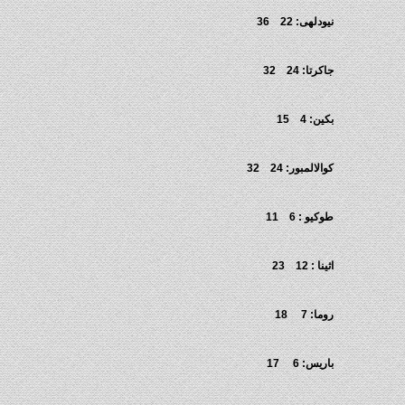
نيودلهى: 22 36
جاكرتا: 24 32
بكين: 4 15
كوالالمبور: 24 32
طوكيو : 6 11
اثينا : 12 23
روما: 7 18
باريس: 6 17