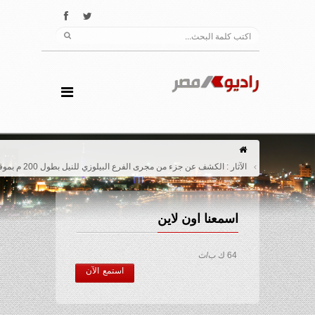
الآثار : الكشف عن جزء من مجرى الفرع البيلوزي للنيل بطول 200 م بموقع تل دفنة
اسمعنا اون لاين
64 ك ب/ث
استمع الآن