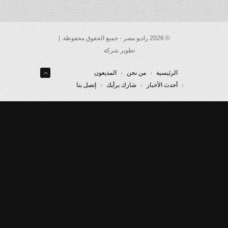
© 2026 راديو مصر - جميع الحقوق محفوظة. |
تطوير شركة
الرئيسية
من نحن
المذيعون
أحدث الأخبار
شارك برأيك
إتصل بنا