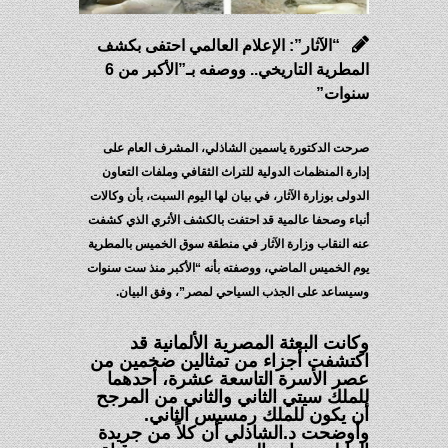
“الآثار”: الإعلام العالمي احتفى بكشف
المطرية التاريخي.. ووصفه بـ”الأكبر من 6
نوات”
حت الدكتورة ياسمين الشاذلي، المشرف العام على
ارة المنظمات الدولية للتراث الثقافي وملفات التعاون
دولى بوزارة الآثار، في بيان لها اليوم السبت، بأن وكالات
باء وصحفا عالمية قد احتفت بالكشف الأثري الذي كشفت
ه النقاب وزارة الآثار في منطقة سوق الخميس بالمطرية
م الخميس الماضي، ووصفته بأنه “الأكبر منذ ست سنوات
يساعد على الجذب السياحي لمصر”، وفق البيان.
كانت البعثة المصرية الألمانية قد
كتشفت أجزاء من تمثالين ضخمين من
صر الأسرة التاسعة عشرة، أحدهما
لملك سيتي الثاني والثاني من المرجح
ن يكون للملك رمسيس الثاني.
أوضحت د.الشاذلي أن كلاً من جريدة