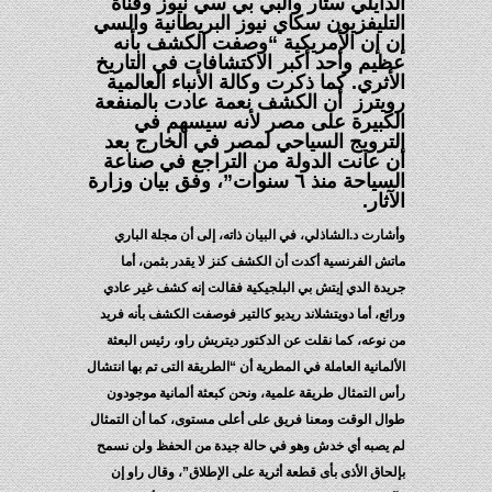
لدايلي ستار والبي بي سي نيوز وقناة
لتليفزيون سكاي نيوز البريطانية والسي
ن إن الأمريكية “وصفت الكشف بأنه
ظيم وأحد أكبر الاكتشافات في التاريخ
أثري. كما ذكرت وكالة الأنباء العالمية
ويترز أن الكشف نعمة عادت بالمنفعة
لكبيرة على مصر لأنه سيسهم في
لترويج السياحي لمصر في الخارج بعد
ن عانت الدولة من التراجع في صناعة
السياحة منذ ٦ سنوات”، وفق بيان وزارة
آثار.
شارت د.الشاذلي، في البيان ذاته، إلى أن مجلة الباري
تش الفرنسية أكدت أن الكشف كنز لا يقدر بثمن، أما
يدة الدي إيتش بي البلجيكية فقالت إنه كشف غير عادي
ائع، أما دويتشلاند ريديو كالتير فوصفت الكشف بأنه فريد
 نوعه، كما نقلت عن الدكتور ديتريش راو، رئيس البعثة
ألمانية العاملة في المطرية أن “الطريقة التى تم بها انتشال
س التمثال طريقة علمية، ونحن كبعثة ألمانية موجودون
ال الوقت ومعنا فريق على أعلى مستوى، كما أن التمثال
 يصبه أي خدش وهو في حالة جيدة من الحفظ ولن نسمح
لحاق الأذى بأى قطعة أثرية على الإطلاق”، وقال راو إن