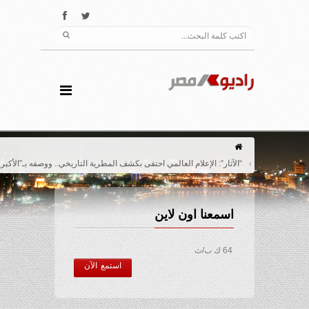
“الآثار”: الإعلام العالمي احتفى بكشف المطرية التاريخي.. ووصفه بـ”الأكبر من 6 سنوات”
اسمعنا اون لاين
64 ك ب/ث
استمع الآن