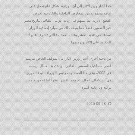
كما أشار وزير الاثار إلى أن الوزارة بشكل عام تعمل على
إقامة مجموعة من المعارض الداخلية والخارجية لعرض
القطع الاثرية، بما يسهم فى زيادة الوعى الثقافى بتاريخ مصر
عبر العصور، فضلاً عما يتيحه ذلك من موارد إضافية للوزارة،
تساعد فى تنفيذ المشروعات المختلفة التى تشرف عليها
للحفاظ على الاثار وترميمها.
من ناحية أخرى، أشار وزير الاثار إلى الموقف الخاص بترميم
قصر اسماعيل المفتش بالقاهرة، والذى بدأ أعمال ترميمه
فى 2008، وفى هذا الصدد وجه رئيس الوزراء بالبدء الفورى
فى استكمال أعمال الترميم للقصر، نظراً لما له من قيمه
تراثية وتاريخية كبيرة.
2015-09-28