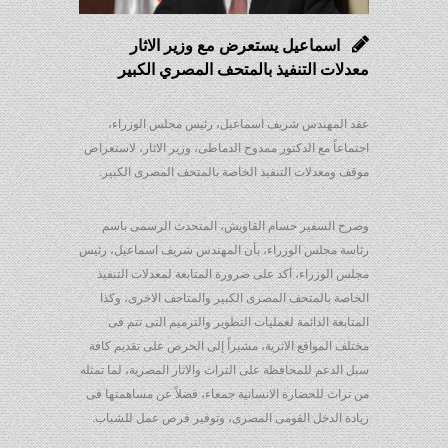
اسماعيل يستعرض مع وزير الاثار
معدلات التنفيذ بالمتحف المصري الكبير
عقد المهندس شريف اسماعيل، رئيس مجلس الوزراء،
اجتماعاً مع الدكتور ممدوح الدماطى، وزير الاثار، لاستعراض
موقف ومعدلات التنفيذ الخاصة بالمتحف المصرى الكبير.
وصرح السفير حسام القاويش، المتحدث الرسمى باسم
رئاسة مجلس الوزراء، بأن المهندس شريف اسماعيل، رئيس
مجلس الوزراء، أكد على ضرورة المتابعة لمعدلات التنفيذ
الخاصة بالمتحف المصرى الكبير والمتاحف الاخرى، وكذا
المتابعة الدائمة لعمليات التطوير والترميم التى تتم فى
مختلف المواقع الاثرية، مشيراً إلى الحرص على تقديم كافة
سبل الدعم للمحافظة على التراث والاثار المصرية، لما تمثله
من تراث للحضارة الانسانية جمعاء، فضلاً عن مساهمتها فى
زيادة الدخل القومى المصرى، وتوفير فرص عمل للشباب.