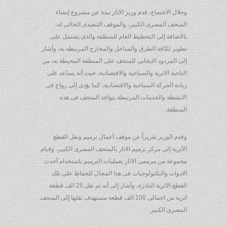
وخلال الاجتماع، قدم وزير الاثار نبذة عن مشروع إنشاء
المتحف المصرى الكبير، والموقف التنفيذى الحالى له،
بالاضافة إلى التخطيط العام للمنطقة والذى يشتمل على
تطوير لكافة الطرق والمداخل والمخارج المرتبطه به، وأشار
إلى المردود الايجابى للمتحف على المنطقة المحيطة به، من
الناحية الاثرية والسياحية والاقتصادية، حيث أنه يساعد على
زيادة الحركة السياحية والاقتصادية، كما يؤدى إلى رواج فى
الانشطة والخدمات المرتبطة بتواجد المتحف فى هذه
المنطقة.
وقدم الوزير تقريراً عن موقف أعمال ترميم ونقل القطع
الآثرية إلى مركز ترميم الاثار بالمتحف المصرى الكبير، وقيام
مجموعة من مرممى الاثار بعمليات الترميم باستخدام أحدث
الادوات والتكنولوجيات فى هذا المجال للحفاظ على تلك
القطع الاثرية النادرة، وأشار إلى أنه تم نقل 25 الف قطعة
اثرية من اجمالى 100 الف قطعة مستهدف نقلها إلى المتحف
المصرى الكبير.