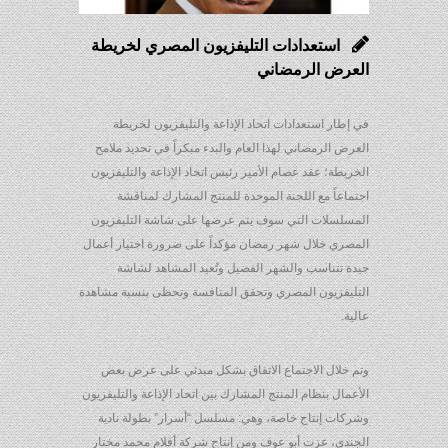
استعدادات التليفزيون المصري لخريطة
العرض الرمضاني
في إطار استعدادات اتحاد الإذاعة والتليفزيون لخريطة
العرض الرمضاني لهذا العام والبدء مبكراً في تحديد ملامح
الخريطة؛ عقد عصام الأمير رئيس اتحاد الإذاعة والتليفزيون
اجتماعاً مع اللجنة الموحدة للمنتج المشارك لمناقشة
المسلسلات التي سوف يتم عرضها على شاشة التليفزيون
المصري خلال شهر رمضان مؤكداً على ضرورة اختيار أعمال
جيدة تتناسب والشهر الفضيل وتُعيد المشاهد لشاشة
التليفزيون المصري وتحقق المنافسة وتحظى بنسبة مشاهدة
عالية.
وتم خلال الاجتماع الاتفاق بشكل مبدئي على عرض بعض
الأعمال بنظام المنتج المشارك بين اتحاد الإذاعة والتليفزيون
وشركات إنتاج خاصة، وهي: مسلسل “أسرار” بطولة نادية
الجندي، عزت أبو عوف ومن إنتاج شركة أفلام محمد مختار