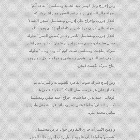
ومن إخراج وائل فهمي عبد الحميد ومسلسل ” تفاحة آدم”
بطولة خالد الصاوي، ريهام عبد الغفور ومن إنتاج شركة
العدل جروب وإخراج علي إدريس ومسلسل “سجن النساء”
بطولة نيللي كريم، درة وإخراج كاملة أبو ذكري ومن إنتاج
العدل جروب ومسلسل “ناصر وعامر (صديق العمر)” بطولة
جمال سليمان، باسم سمرة إخراج عثمان أبو لبن ومن إنتاج
شركة إنتلجنت ومسلسل سيت كوم “أنا وبابا وماما” بطولة
أشرف عبد الباقي، نشوى مصطفى وإخراج مايكل يبوح ومن
إنتاج شركة نكست فيجن.
ومن إنتاج شركة صوت القاهرة للصوتيات والمرئيات تم
الاتفاق على عرض مسلسل “الحكر” بطولة فتحي عبد
الوهاب، أحمد بدير، هنا شيحة إخراج أحمد صقر، ومسلسل
“حسن الفللي” بطولة هاني رمزي، رانيا فريد شوقي وإخراج
سامي محمد علي.
وأوضح الأمير أنه جاري التفاوض حول عرض مسلسل
“شمس” بطولة ليلى علوي، جميل راتب إخراج خالد الحجر