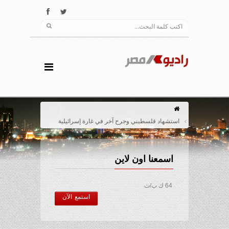
استشهاد فلسطيني وجرح آخر في غارة إسرائيلية
اسمعنا اون لاين
64 ك ب/ث
استمع الآن