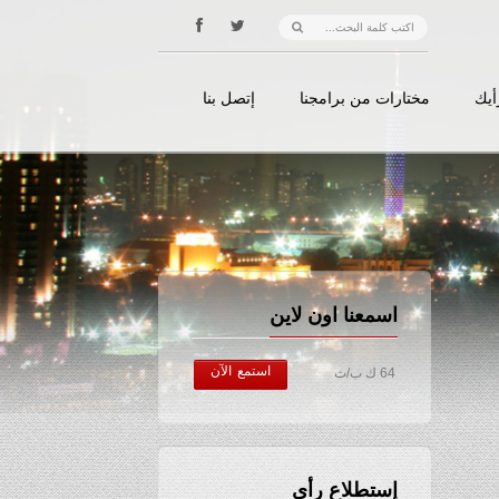
أيك
مختارات من برامجنا
إتصل بنا
اسمعنا اون لاين
استمع الآن
64 ك ب/ث
إستطلاع رأي