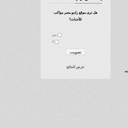
هل ترى موقع راديو مصر مواكب
للأحداث؟
نعم
لا
عرض النتائج
ه.