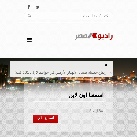
ارتفاع حصيلة ضحايا الانهيار الأرضي في جواتيمالا إلى 131 قتيلا
اسمعنا اون لاين
64 ك ب/ث
استمع الآن