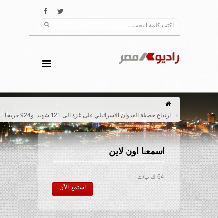
ارتفاع حصيلة العدوان الاسرائيلي على غزة الى 121 شهيدا و924 جريحا
اسمعنا اون لاين
64 ك ب/ث
استمع الآن