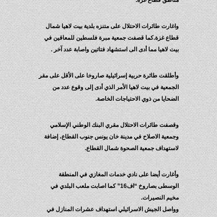
مناطق قطاع غزة.
واغارت طائرات الاحتلال على متنزه بلدية بيت لاهيا شمال
قطاع غزة.كما قصفت جمعية مبرة فلسطين للمعاقين في
بيت لاهيا مما أدى الى استشهاد فتاتين واصابة عدد آخر .
وأطلقت طائرة حربية إسرائيلية صاروخا على الأقل على مقر
الجمعية في بيت لاهيا الأمر الذي أدى إلى وقوع عدد من
الضحايا من ذوي الاحتياجات الخاصة.
وقصفت طائرات الاحتلال مقري البنك الوطني الإسلامي
وجمعية الاصلاح في مدينة خان يونس جنوب القطاع، إضافة
لاستهداف جمعية الصحوة شمال القطاع.
وأغارت أيضا على نادي خدمات المغازي في المنطقة
الوسطى بصاروخ “اف16” كما اصابت ملعب البلدي في
مخيم النصيرات.
وواصل الجيش الاسرائيلي استهداف عشرات المنازل في