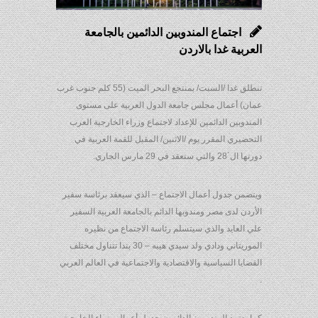
اجتماع المندوبين الدائمين بالجامعة
العربية غدا بالاردن
تنطلق غدا /السبت/ بمنتجع البحر الميت (55 كلم جنوب غرب
عمان) أعمال مجلس جامعة الدول العربية على مستوى
المندوبين الدائمين للإعداد لاجتماع وزراء الخارجية العرب
التحضيري المقرر يوم /الاثنين/ المقبل للقمة العربية في
دورتها ال`28 والتي ستعقد في 29 مارس الجاري.
ويتضمن جدول أعمال الاجتماع – الذي سيعقد برئاسة سفير
الأردن لدى مصر ومندوبها الدائم بالجامعة العربية السفير
علي العايد والذي سيتسلم رئاسة الاجتماع من نظيره
الموريتاني ودادي ولد سيدي هيبه – 30 بندا تتناول مختلف
القضايا السياسية والاقتصادية والاجتماعية في العالم العربي
.