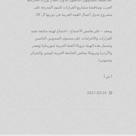
كما يعتمد المندوبون الدائمون جدول أعمال وزراء الخارجية
العرب ومناقشة مشاريع القرارات للبنود المدرجة على
مشروع جدول أعمال القمة العربية في دورتها ال`28 .
ويعقد – على هامش الاجتماع – اجتماع لهيئة متابعة تنفيذ
القرارات والالتزامات على مستوى المندوبين الدائمين
وتشمل هذه الهيئة ترويكا القمة العربية (موريتانيا ومصر
والأردن) وترويكا مجلس الجامعة العربية (تونس والجزائر
وجيبوتي).
أ ش أ
2017-03-24