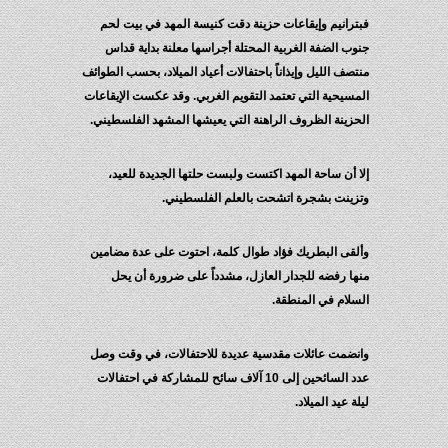
فبترانيم وإيقاعات حزينة دقت كنيسة المهد في بيت لحم
جنوب الضفة الغربية المحتلة أجراسها معلنة بداية قداس
منتصف الليل وإيذاناً باحتفالات أعياد الميلاد، بحسب الطوائف
المسيحية التي تعتمد التقويم الغربي. وقد عكست الإيقاعات
الحزينة الظروف الراهنة التي يعيشها المشهد الفلسطيني.
إلا أن ساحة المهد اكتست ولبست حلتها الجديدة للعيد،
وتزينت بشجرة اتشحت بالعلم الفلسطيني.
وألقى البطريك فؤاد طوال كلمة، احتوت على عدة مضامين
منها رفضه للجدار العازل، مشدداً على ضرورة أن يحل
السلام في المنطقة.
وانضمت عائلات مقدسية عديدة للاحتفالات، في وقت وصل
عدد السائحين إلى 10 آلاف سائح للمشاركة في احتفالات
ليلة عيد الميلاد.