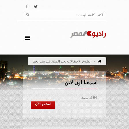
إنطلاق الاحتفالات بعيد الميلاد في بيت لحم
اسمعنا اون لاين
64 ك ب/ث
استمع الآن