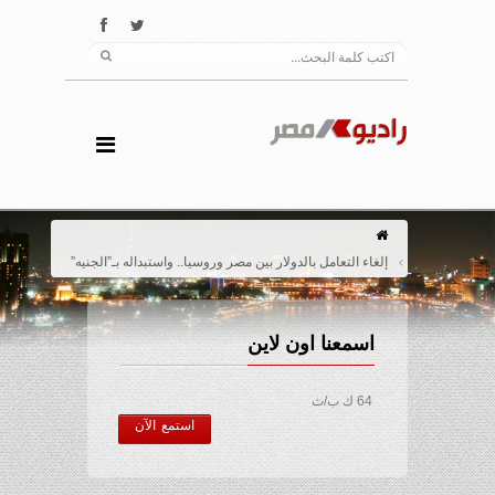
إلغاء التعامل بالدولار بين مصر وروسيا.. واستبداله بـ”الجنيه”
اسمعنا اون لاين
64 ك ب/ث
استمع الآن