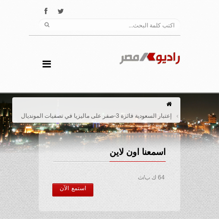
إعتبار السعودية فائزة 3-صفر على ماليزيا في تصفيات المونديال
اسمعنا اون لاين
64 ك ب/ث
استمع الآن