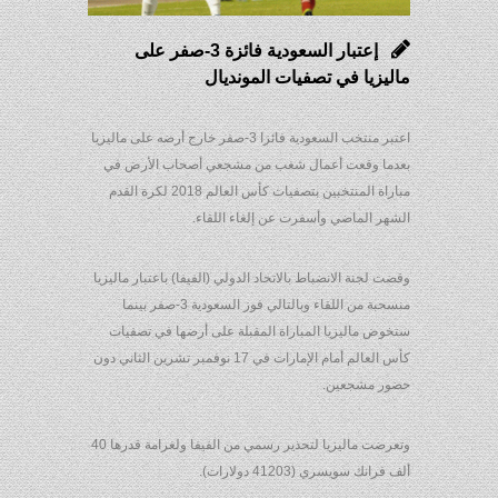
إعتبار السعودية فائزة 3-صفر على
ماليزيا في تصفيات المونديال
اعتبر منتخب السعودية فائزا 3-صفر خارج أرضه على ماليزيا
بعدما وقعت أعمال شغب من مشجعي أصحاب الأرض في
مباراة المنتخبين بتصفيات كأس العالم 2018 لكرة القدم
الشهر الماضي وأسفرت عن إلغاء اللقاء.
وقضت لجنة الانضباط بالاتحاد الدولي (الفيفا) باعتبار ماليزيا
منسحبة من اللقاء وبالتالي فوز السعودية 3-صفر بينما
ستخوض ماليزيا المباراة المقبلة على أرضها في تصفيات
كأس العالم أمام الإمارات في 17 نوفمبر تشرين الثاني دون
حضور مشجعين.
وتعرضت ماليزيا لتحذير رسمي من الفيفا ولغرامة قدرها 40
ألف فرانك سويسري (41203 دولارات).