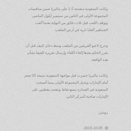
وكانت السعودية متقدمة 2-1 على ماليزيا ضمن منافسات
المجموعة الأولى في الثامن من سبتمبر أيلول الماضي
وتوقف اللعب قبل ثلاث دقائق من النهاية بعدما ألقت
الجماهير ألعابا نارية في أرض الملعب.
وخرج لاعبو الفريقين من الملعب وسط دخان كثيف قبل أن
يقرر الحكم بعدها إلغاء اللقاء وإرسال تقريره للفيفا بشأن
هذه الواقعة.
وكانت ماليزيا خسرت قبل مواجهة السعودية بنتيجة 10-صفر
أمام الإمارات وتتذيل المجموعة الأولى بينما أصبحت
السعودية في الصدارة بتسع نقاط وتتقدم بنقطتين على
الإمارات صاحبة المركز الثاني.
رويترز
2015-10-05