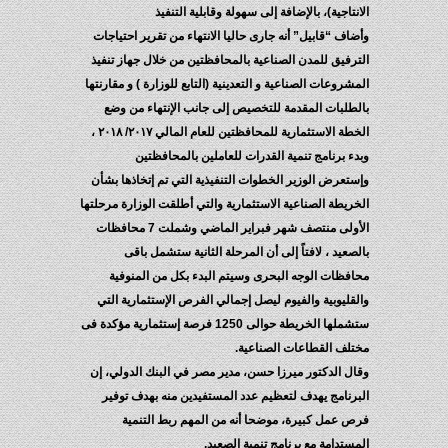
الانتاجية)، بالإضافة إلى سهولة وقابلية التنفيذ
وأضاف “قابيل” أنه جارى حاليا الانتهاء من تقرير احتياجات
الترفيق للمدن الصناعية بالمحافظتين من خلال جهاز تنفيذ
المشروعات الصناعية و التعدينية (التابع للوزارة ) و مقارنتها
بالطلبات المقدمة للتخصيص إلى جانب الإنتهاء من وضع
الخطة الاستثمارية للمحافظتين للعام المالي ٢٠١٧/ ٢٠١٨ ،
وبدء برنامج تنمية القدرات للعاملين بالمحافظتين
وإستعرض الوزير الخطوات التنفيذية التي تم إتخاذها بشأن
الخريطة الصناعية الاستثمارية والتي أطلقت الوزارة مرحلتها
الأولى منتصف شهر فبراير الماضي وشملت 7 محافظات
بالصعيد ، لافتاً إلى أن المرحلة الثانية ستشمل باقى
محافظات الوجه البحرى وسيتم البدء بكل من المنوفية
والقليوبية والفيوم ليصل إجمالي الفرص الإستثمارية التي
ستشملها الخريطة حوالى 1250 فرصة إستثمارية مؤكدة فى
مختلف القطاعات الصناعية.
وقال الدكتور ميرزا حسن، مدير مصر في البنك الدولي، إن
البرنامج يهدف لتعظيم عدد المستفيدين منه بهدف توفير
فرص عمل كبيرة، موضحا أنه من المهم ربط التنمية
المستدامة مع برنامج تنمية الصعيد.