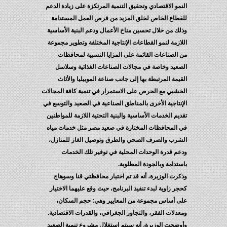
النمو الاقتصادي وتحقيق التنمية المرتكزة على زيادة الدعم
للقطاع الخاص لخلق المزيد من فرص العمل المستدامة
وذلك من خلال تحسين مناخ الأعمال ودعم البنية الأساسية
اللازمة لنمو القطاعات الإنتاجية المختلفة وتطوير مجموعة
من الصناعات القائمة على المزايا النسبية لمحافظات
الصعيد وخاصة في مجالات الصناعات الغذائية وسلاسل
القيمة المرتبطة بها إلى جانب صناعة الموبيليا والأثاث
الخشبي مع الحرص على الاستمرار في تنمية كافة المجالات
الإنتاجية الأخرى بالمناطق الصناعية في الصعيد والتوسع في
تقديم الخدمات الأساسية والبنية التحتية اللازمة للمواطنين
في المحافظات المختارة في صعيد مصر مثل خدمات مياه
الشرب والصرف الصحي والطرق وتوصيل الغاز للمنازل،
ودعم قدرة الوحدات المحلية في توفير تلك الخدمات
باستدامة وبالجودة المطلوبة.
وذكرت الوزيرة، أنه قد تم اختيار محافظتي قنا وسوهاج
كحجر زاوية لبدء تنفيذ البرنامج، حيث وقع عليهما الاختيار
على أساس مجموعة من المعايير وهي: حجم السكان،
ومعدلات الفقر، والتجاور الجغرافي، والقدرات الاقتصادية.
وأوضحت الوزيرة، أنه سيتم استغلال مشروع تنمية الصعيد