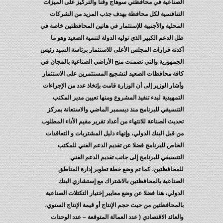
الصناعية في محافظتي سوهاج وقنا والتركيز على الميزات
التنافسية لكل محافظة بهدف جذب المزيد من الشركات
المحلية والأجنبية للإستثمار في هاتين المحافظتين خاصة في
ظل الدعم الكبير الذي توليه الدولة لتنمية الصعيد وهو ما
أكدته قرارات المجلس الأعلى للاستثمار برئاسة السيد رئيس
الجمهورية والتي تضمنت منح الأراضي الصناعية بالمجان في
كافة محافظات الصعيد لتشجيع المستثمرين على الاستثمار
وأشار الوزير إلى أن الوزارة قامت بإتخاذ عدد من الإجراءات
التمهيدية لبدء تنفيذ المشروع ومنها تعيين مدير المكتب
التنسيقي للبرنامج منذ ديسمبر الماضي والاستعانة بمركز
تحديث الصناعة للانتهاء من أعداد تقرير مقيم الأداء المطلوب
من قبل البنك الدولي، وإنهاء دليل المشتريات و التعاقدات
الخاص للبرنامج فضلا عن تقديم الدعم الفني للمكتب
التنسيقي للبرنامج إلى جانب تقديم الدعم الفني
للمحافظتين، كما تم وضع خطة تطوير إدارة المناطق
الصناعية بالمحافظتين بالاشتراك مع إستشاري البنك
الدولي، هذا فضلا عن وضع معايير إختيار التكتلات الصناعية
بالمحافظتين من حيث حجم الإنتاج أو قيمة الإنتاج السنوي،
والعائد الاقتصادي ( عدد العمالة المتوقعة – عدد الوحدات