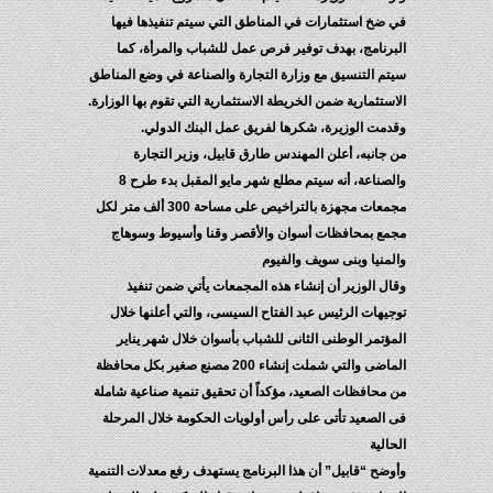
في ضخ استثمارات في المناطق التي سيتم تنفيذها فيها
البرنامج، بهدف توفير فرص عمل للشباب والمرأة، كما
سيتم التنسيق مع وزارة التجارة والصناعة في وضع المناطق
الاستثمارية ضمن الخريطة الاستثمارية التي تقوم بها الوزارة.
وقدمت الوزيرة، شكرها لفريق عمل البنك الدولي.
من جانبه، أعلن المهندس طارق قابيل، وزير التجارة
والصناعة، أنه سيتم مطلع شهر مايو المقبل بدء طرح 8
مجمعات مجهزة بالتراخيص على مساحة 300 ألف متر لكل
مجمع بمحافظات أسوان والأقصر وقنا وأسيوط وسوهاج
والمنيا وبنى سويف والفيوم
وقال الوزير أن إنشاء هذه المجمعات يأتي ضمن تنفيذ
توجيهات الرئيس عبد الفتاح السيسى، والتي أعلنها خلال
المؤتمر الوطنى الثانى للشباب بأسوان خلال شهر يناير
الماضى والتي شملت إنشاء 200 مصنع صغير بكل محافظة
من محافظات الصعيد، مؤكداً أن تحقيق تنمية صناعية شاملة
فى الصعيد تأتى على رأس أولويات الحكومة خلال المرحلة
الحالية
وأوضح “قابيل” أن هذا البرنامج يستهدف رفع معدلات التنمية