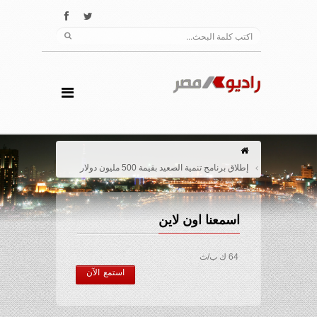
إطلاق برنامج تنمية الصعيد بقيمة 500 مليون دولار
اسمعنا اون لاين
64 ك ب/ث
استمع الآن