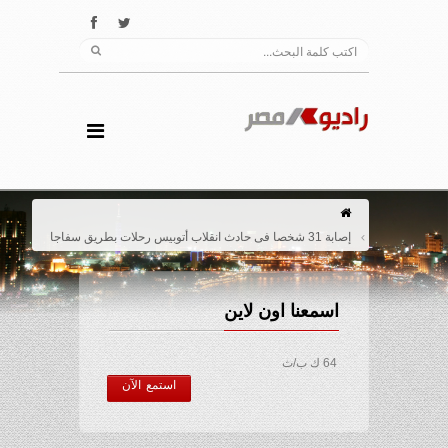
إصابة 31 شخصا فى حادث انقلاب أتوبيس رحلات بطريق سفاجا
اسمعنا اون لاين
64 ك ب/ث
استمع الآن