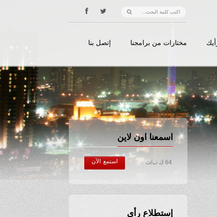
أيك
مختارات من برامجنا
إتصل بنا
اسمعنا اون لاين
استمع الآن
64 ك ب/ث
إستطلاع رأي