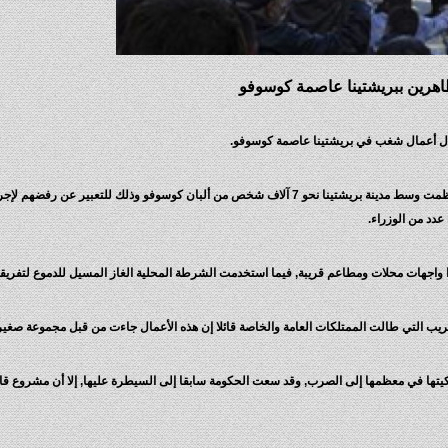
وذكرت قناة (روسيا اليوم) أنه شارك في هذه الاحتجاجات التي نظمت وسط مدينة بريشتينا نحو 7 آلاف شخص من ألبان كوسوفو وذلك للتعبير عن رفض
عدد من الوزراء.
واجهات محلات ومطاعم قريبة, فيما استخدمت الشرطة المحلية الغاز المسيل للدموع لتفريق
يب التي طالت الممتلكات العامة والخاصة قائلا إن هذه الأعمال جاءت من قبل مجموعة صغير
كيتها في معظمها إلى الصرب, وقد سعت الحكومة سابقا إلى السيطرة عليها, إلا أن مشروع ق