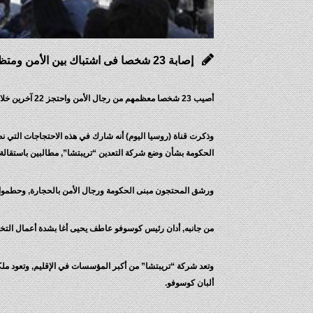
إصابة 23 شخصا فى اشتباك بين الأمن ومتظاهرين ببريشتينا عاصمة كوسوفو
أصيب 23 شخصا معظمهم من رجال الأمن واحتجز 22 آخرين خلال أعمال شغب في بريشتينا عاصمة كوسوفو.
الحكومة بشأن وضع شركة التعدين “تريبتشا”, مطالبين باستقالة 
ورشق المحتجون مبنى الحكومة ورجال الأمن بالحجارة, وحطموا 
من جانبه, أدان رئيس كوسوفو عاطف يحيى أغا بشدة أعمال التخر
وتعد شركة “تريبتشا” من أكبر المؤسسات في الإقليم, وتعود مل
ألبان كوسوفو.