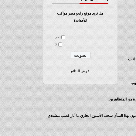
هل ترى موقع راديو مصر مواكب
للأحداث؟
نعم
لا
هم لإجراءات
عرض النتائج
هم.
ة من المتظاهرين.
انون بهذا الشأن سحب الأسبوع الجاري ما أثار غضب متشددي