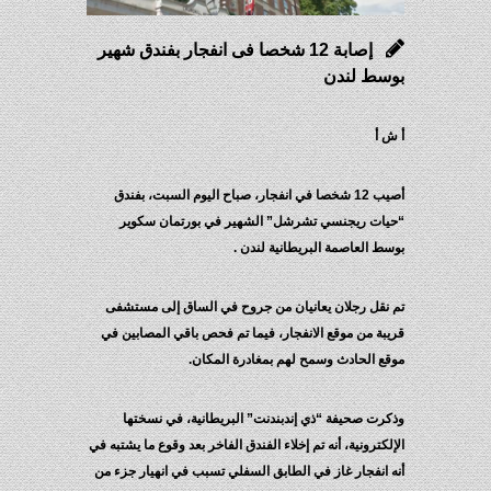
إصابة 12 شخصا فى انفجار بفندق شهير
بوسط لندن
أ ش أ
أصيب 12 شخصا في انفجار، صباح اليوم السبت، بفندق
“حيات ريجنسي تشرشل” الشهير في بورتمان سكوير
بوسط العاصمة البريطانية لندن .
تم نقل رجلان يعانيان من جروح في الساق إلى مستشفى
قريبة من موقع الانفجار، فيما تم فحص باقي المصابين في
موقع الحادث وسمح لهم بمغادرة المكان.
وذكرت صحيفة “ذي إندبندنت” البريطانية، في نسختها
الإلكترونية، أنه تم إخلاء الفندق الفاخر بعد وقوع ما يشتبه في
أنه انفجار غاز في الطابق السفلي تسبب في انهيار جزء من