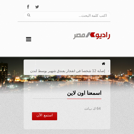
إصابة 12 شخصا فى انفجار بفندق شهير بوسط لندن
اسمعنا اون لاين
64 ك ب/ث
استمع الآن