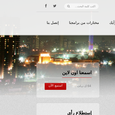
أيك
مختارات من برامجنا
إتصل بنا
اسمعنا اون لاين
استمع الآن
64 ك ب/ث
إستطلاع رأي