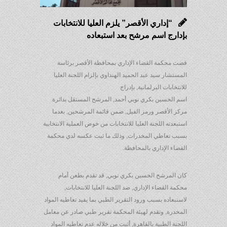
“إداري الأقصر” يلزم العليا للانتخابات
بإدارج اسم مرشح بعد استبعاده
قضت محكمة القضاء الإداري بمحافظة الأقصر برئاسة
المستشار سيد عبد الحميد الهنداوي بإلزام اللجنة العليا
للانتخابات البرلمانية, بإدراج
اسم الحسين بكري نوبي أحمد, المرشح المستقل بدائرة
مركز الأقصر ورمز الفيل, ضمن قائمة المرشحين, بعدما
استبعدته اللجنة العليا للانتخابات من خوض العملية الانتخابية
بسبب تعاطي المخدرات, وذلك ما ثبت عكسه لدي محكمة
القضاء الإداري بالمحافظة.
كان المرشح الحسين بكري نوبي, قد تقدم بطعن أمام
محكمة القضاء الإداري, ضد اللجنة العليا للانتخابات,
لاستبعاده بسبب ورود التقرير الطبي بما يفيد تعاطيه المواد
المخدرة, وتقدم لهيئة المحكمة تقرير طبي صادر عن معامل
اللجنة الطبية بالقاهرة, أثبت من خلاله عدم تعاطيه المواد