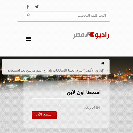
“إداري الأقصر” يلزم العليا للانتخابات بإدارج اسم مرشح بعد استبعاده
اسمعنا اون لاين
64 ك ب/ث
استمع الآن