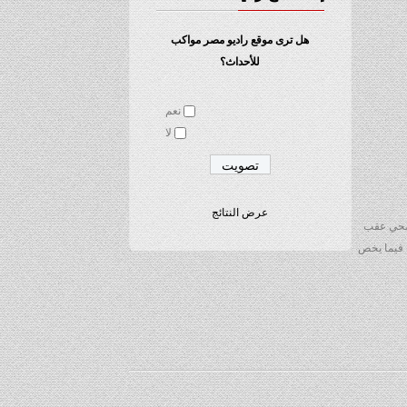
هل ترى موقع راديو مصر مواكب
للأحداث؟
نعم
لا
عرض النتائج
لصحي عقب
ة فيما يخص