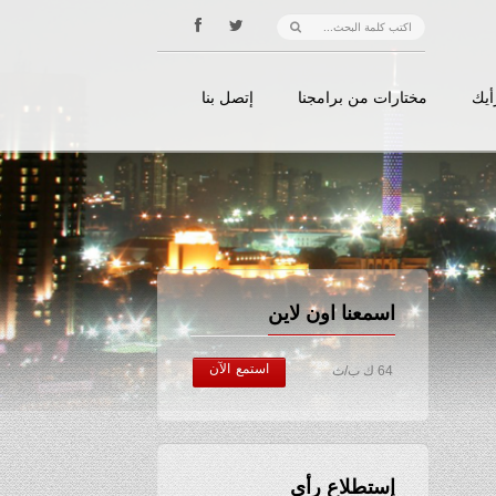
أيك
مختارات من برامجنا
إتصل بنا
اسمعنا اون لاين
استمع الآن
64 ك ب/ث
إستطلاع رأي