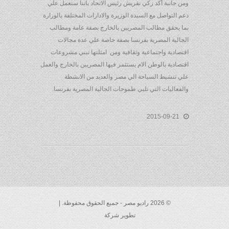
ومن جانبة أكد زكي نقريش رئيس الاتحاد باننا سنعمل علي
دعم التواصل مع السيدة الوزيرة والادارات المختلفة بالوزارة
بما يحقق مطالب المصريين بالخارج بصفة عامة ومطالب
الجالية المصرية بفرنسا بصفة خاصة علي عدة مجالات
اقتصادية واجتماعية وثقافية ومن امثلتها تبني مشروعات
اقتصادية بالوطن الام يستثمر فيها المصريين بالخارج والعمل
علي تنشيط السياحة الي مصر والعديد من الانشطة
والفعاليات التي تلبي طموحات الجالية المصرية بفرنسا.
2015-09-21
© 2026 راديو مصر - جميع الحقوق محفوظة. |
تطوير شركة