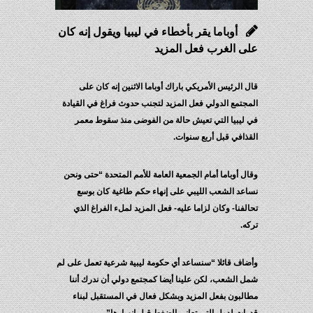
أوباما يقر بأخطاء في ليبيا ويقول إنه كان
على الغرب فعل المزيد
قال الرئيس الأمريكي باراك أوباما الاثنين إنه كان على
المجتمع الدولي فعل المزيد لتجنب حدوث فراغ في القيادة
في ليبيا التي تعيش حالة من الفوضى منذ سقوط معمر
القذافي قبل أربع سنوات.
وقال أوباما أمام الجمعية العامة للأمم المتحدة “حتى ونحن
نساعد الشعب الليبي على إنهاء حكم طاغية كان بوسع
تحالفنا- وكان لزاما عليه- فعل المزيد لملء الفراغ الذي
تركه.
وأضاف قائلا “سنساعد أي حكومة ليبية شرعية تعمل على لم
شمل الشعب، لكن علينا أيضا كمجتمع دولي أن ندرك أننا
مطالبون بفعل المزيد وبشكل فعال في المستقبل لبناء