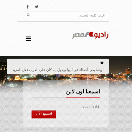
أوباما يقر بأخطاء في ليبيا ويقول إنه كان على الغرب فعل المزيد
اسمعنا اون لاين
64 ك ب/ث
استمع الآن