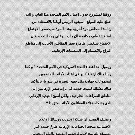
ووفقا لمشروع جدول اعمال الامم المتحدة هذا العام، و الذى
اطلع عليه الموقع ، سيقوم الرئيس أوباما بالاستفادة من
رئاسة المجلس مرة أخرى، وهذه المرة سيخصص الاجتماع
لمناقشة ملف مكافحة الإرهاب. . وعلى وجه التحديد فإن
الاجتماع سيغطي ظاهرة سفر المقاتلين الأجانب إلى مناطق
النزاع والانضمام إلى المنظمات الإرهابية،
و يقول احد اعضاء البعثة الامريكية فى الامم المتحدة ” و كما
رأينا هناك ارتفاع كبير في اعداد الأجانب المنضمين
لمجموعات جهادية مثل جبهه النصرة في سوريا، بالتأكيد
هناك مشكلة ليست جديدة فى تزايد سفر الإرهابيين إلى
مناطق الصراعات الخارجية ، ولكن أصبح التهديد الإرهابي
الذي يشكله هؤلاء المقاتلون الأجانب متزايدا “.
و يضيف المصدر ان شبكة الإنترنت ووسائل الإعلام
الاجتماعية منحت الجماعات الإرهابية طرق جديدة غير
مسبوقة للترويج لأيديولوجيتهم البغيضة وإلهام المجندين