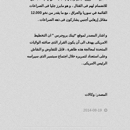
للانضمام لهم فى القتال ، و هو مابرز جليا فى الصراعات
القائمة في سوريا والعراق ، مع ما يقدر من نخو 12.000
مقاتل إرهابي أجنبي يشاركون فى ذهه الصراعات .
و اشار المصدر لموقع “ثينك بروجرس ” ان التخطيط
الامريكى يهدف الى أن يكون القرار الذى صاغته الولايات
المتحدة لمعالجة هذه ظاهرة ، قابل للتفاوض و النقاش
وعلى استعداد لتمريره خلال اجتماع سبتمبر الذى سيراسه
الرئيس الامريكى .
المصدر: وكالات
2014-08-19