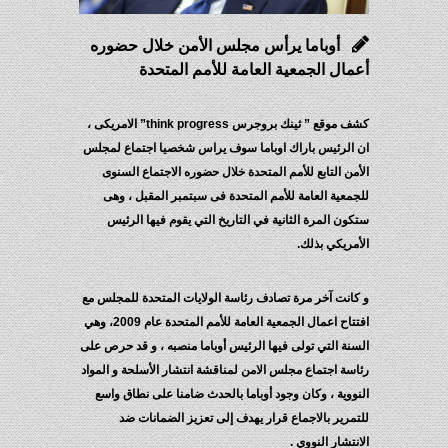
أوباما يرأس مجلس الأمن خلال حضوره
أعمال الجمعية العامة للأمم المتحدة
كشف موقع ” ثينك بروجرس think progress” الامريكى ،
ان الرئيس باراك اوباما سوف يراس شخصيا اجتماع لمجلس
الأمن التابع للأمم المتحدة خلال حضوره الاجتماع السنوى
للجمعية العامة للأمم المتحدة فى سبتمبر المقبل ، وهى
ستكون المرة الثانية في التاريخ التي يقوم فيها الرئيس
الأمريكي بذلك.
و كانت آخر مرة تصادف رئاسة الولايات المتحدة للمجلس مع
افتتاح اعمال الجمعية العامة للأمم المتحدة عام 2009، وهي
السنة التي تولى فيها الرئيس أوباما منصبه ، و قد حرص على
رئاسة اجتماع مجلس الامن لمناقشة انتشار الأسلحة و المواد
النووية ، وكان وجود أوباما بالحدث ضامنا على نطاق واسع
للتمرير بالاجماع قرار يهدف إلى تعزيز الضمانات ضد
الانتشار النووي .