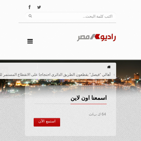
أهالي “فيصل” يقطعون الطريق الدائري احتجاجا على الانقطاع المستمر للمياه
اسمعنا اون لاين
64 ك ب/ث
استمع الآن