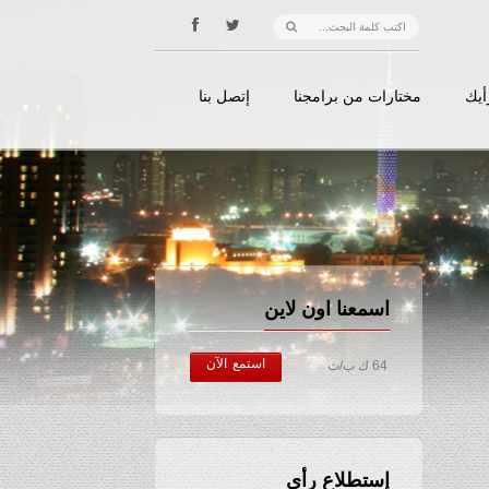
أيك
مختارات من برامجنا
إتصل بنا
اسمعنا اون لاين
استمع الآن
64 ك ب/ث
إستطلاع رأي