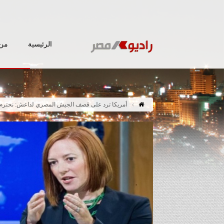
الرئيسية
من 
أمريكا ترد على قصف الجيش المصري لداعش: نحترم 