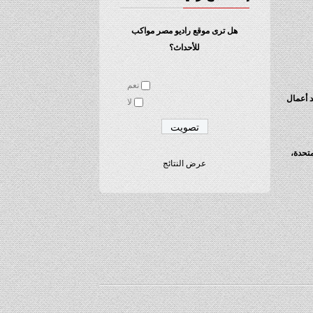
هل ترى موقع راديو مصر مواكب
للأحداث؟
نعم
د أعمال
لا
متحدة،
عرض النتائج