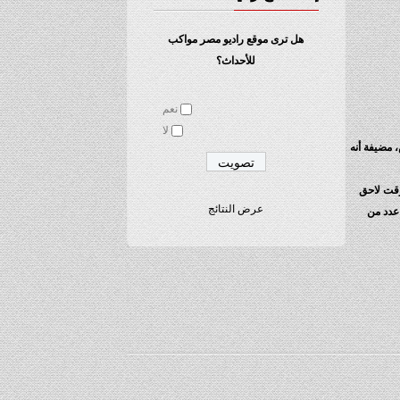
هل ترى موقع راديو مصر مواكب
للأحداث؟
نعم
لا
 مضيفة أنه
وقت لاحق
عرض النتائج
 ألف لاجئ وهو ما أثار غضب عدد من