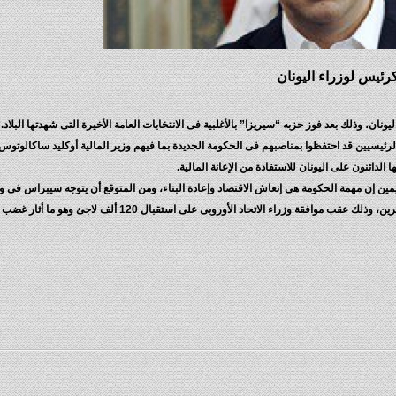
ئيس لوزراء اليونان
ن، وذلك بعد فوز حزبه “سيريزا” بالأغلبية فى الانتخابات العامة الأخيرة التى شهدتها البلاد.
الرئيسيين قد احتفظوا بمناصبهم فى الحكومة الجديدة بما فيهم وزير المالية أوكليد ساكالوتوس،
دائنون على اليونان للاستفادة من الإعانة المالية.
مين إن مهمة الحكومة هى إنعاش الاقتصاد وإعادة البناء، ومن المتوقع أن يتوجه سيبراس فى 
اليوم الأربعاء إلى بروكسل لحضور قمة طارئة بشأن أزمة المهاجرين، وذلك عقب موافقة وزراء الاتحاد الأوروبى على استقبال 120