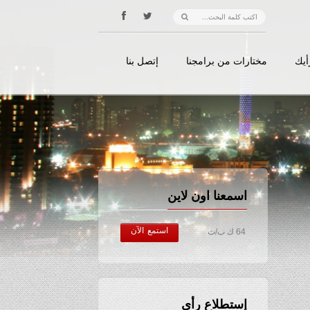
أيك
مختارات من برامجنا
إتصل بنا
اسمعنا اون لاين
استمع الآن
64 ك ب/ث
إستطلاع رأي