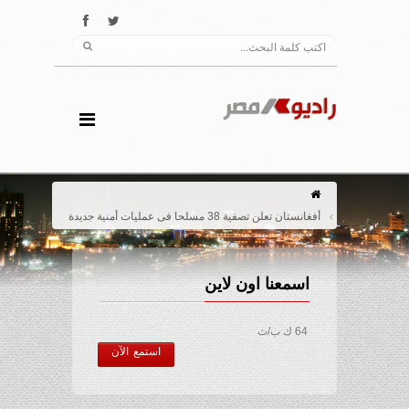
أفغانستان تعلن تصفية 38 مسلحا فى عمليات أمنية جديدة
اسمعنا اون لاين
64 ك ب/ث
استمع الآن