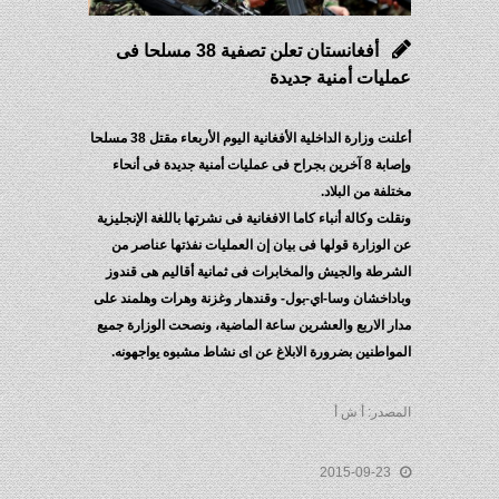
أفغانستان تعلن تصفية 38 مسلحا فى
عمليات أمنية جديدة
أعلنت وزارة الداخلية الأفغانية اليوم الأربعاء مقتل 38 مسلحا
وإصابة 8 آخرين بجراح فى عمليات أمنية جديدة فى أنحاء
مختلفة من البلاد.
ونقلت وكالة أنباء كاما الافغانية فى نشرتها باللغة الإنجليزية
عن الوزارة قولها فى بيان إن العمليات نفذتها عناصر من
الشرطة والجيش والمخابرات فى ثمانية أقاليم هى قندوز
وباداخشان وسا-اي-بول- وقندهار وغزنة وهرات وهلمند على
مدار الاربع والعشرين ساعة الماضية، ونصحت الوزارة جميع
المواطنين بضرورة الابلاغ عن اى نشاط مشبوه يواجهونه.
المصدر: أ ش أ
2015-09-23