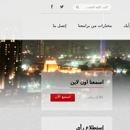
أيك
مختارات من برامجنا
إتصل بنا
اسمعنا اون لاين
استمع الآن
64 ك ب/ث
إستطلاع رأي