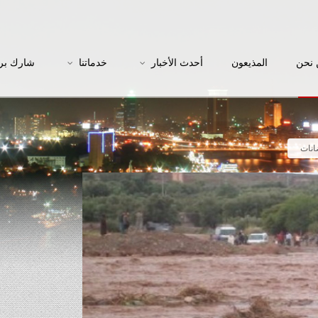
نحن
المذيعون
أحدث الأخبار
خدماتنا
شارك بر
انات