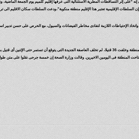
الغ عدد سكانه 100 الف نسمة فى بيان إنه “على إثر التساقطات المطرية الاستثنائية التى عرفها إقليم كلميم يوم الجمع
إن السلطات الإقليمية تعتبر هذا الإقليم منطقة منكوبة”،ودعت السلطات سكان الاقليم الى ترش
، واتخاذ الإحتياطات اللازمة لتفادى مخاطر الفيضانات والسيول، مع الحرص على حسن تدبير اس
يذكر أنه وبعد أقل من اسبوع من العاصفة الشديدة التى ضربت المنطقة وخلفت 36 قتيلا، لم تخلف العاصفة الجديدة التى ي
تاحت المنطقة فى اليومين الاخيرين. وقالت وزارة الصحة إن خمسة جرحى نقلوا على متن 