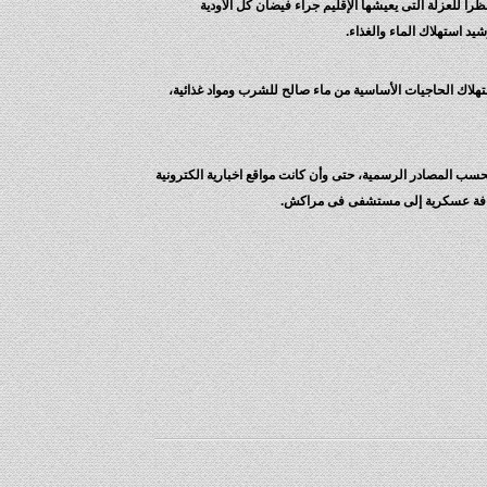
ة الماضية، ونظرا للعزلة التى يعيشها الإقليم جراء فيضان كل الأودية
يد استهلاك الماء والغذاء.
تهلاك الحاجيات الأساسية من ماء صالح للشرب ومواد غذائية،
توقع أن تستمر حتى الإثنين أى قتيل بحسب المصادر الرسمية، حتى وأن كانت مواقع اخبارية الكترونية
طوافة عسكرية إلى مستشفى فى مراكش.