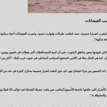
ب الفيضانات
 المغرب اضرارا جسيمة، حيث قطعت طرقات وانهارت سدود، وغمرت الفيضانات أحياء سكنية، 
ة منكوبة”.
 التى شهدتها بعض مناطق الجنوب، حتى أن كمية المتساقطات التى هطلت فى غضون يومين 
ا هى الحال مثلا فى اكادير، المنتجع السياحى الساحلى فى جنوب غرب البلاد ” أكثر من 250 ملم
د حوالى 10 كلم شمال اكادير تضرر احد الجسور من جراء فيضان نهر، فى حين لحقت اضرار جسيمة بمنازل كثيرة فى عدد من 
أما اقليم كلميم “200 كلم
 والمحيطة به”.