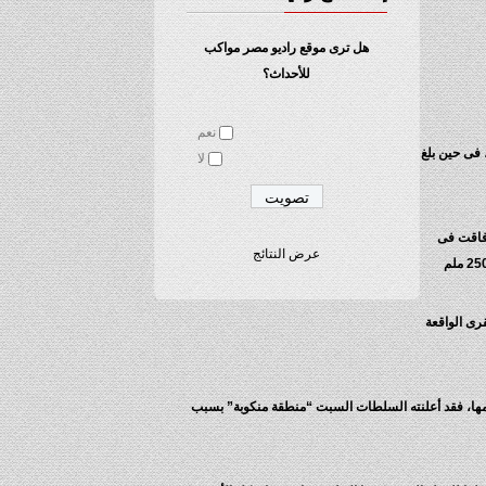
هل ترى موقع راديو مصر مواكب
للأحداث؟
نعم
فى حين بلغ
لا
فاقت فى
عرض النتائج
القرى الواقعة
 جنوب اكادير” الذى نال حصة الأسد من الأضرار التى خلفتها عاصفة الأسبوع الماضى حين بلغت حصيلة الضحايا فيه حوالى 30 قتيلا يومها، فقد أعلنته السلطات السبت “منطقة منكوبة” بسبب