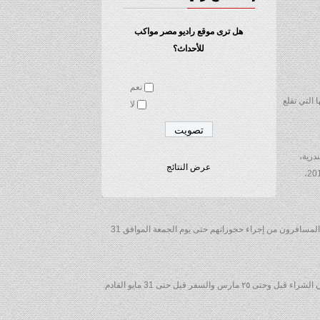
هل ترى موقع راديو مصر مواكب
للأحداث؟
نعم
التي تقلع
لا
ندرية،
عرض النتائج
ومرسى علم – إلى جميع وجهاتها إلى أوروبا، حيث يطبق هذا العرض على درجة رجال الأعمال والدرجة السياحية، ويمكن للعملاء شراء التذاكر حتى 15 إبريل 2017،
هذا بالإضافة إلى التخفيضات المطروحة على رحلات الشركة من القاهرة إلى بانجكوك وبومباي، حيث يطبق التخفيض على درجة رجال الأعمال فقط وسيتمكن المسافرون من إجراء حجوزاتهم حتى يوم الجمعة الموافق 31