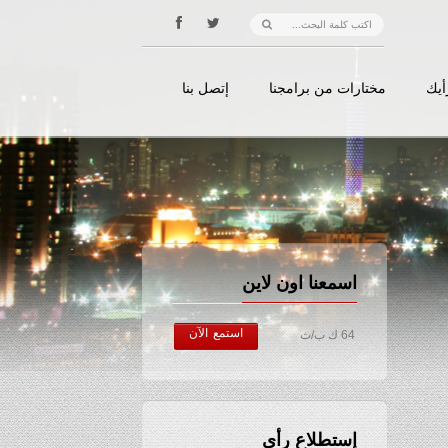
أيك
مختارات من برامجنا
إتصل بنا
اسمعنا اون لاين
استمع الآن
64 ك ب/ث
إستطلاع رأي