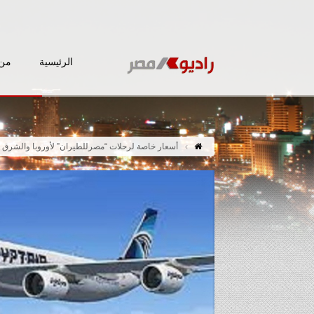
الرئيسية
من 
أسعار خاصة لرحلات “مصرللطيران” لأوروبا والشرق 