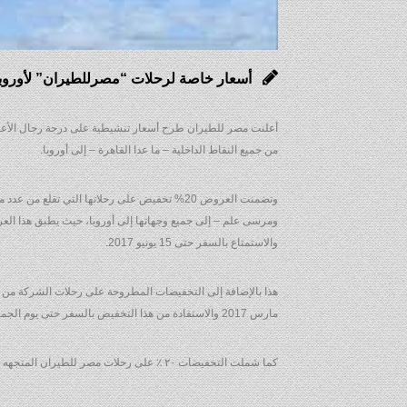
أسعار خاصة لرحلات “مصرللطيران” لأوروب
أعلنت مصر للطيران طرح أسعار تنشيطية على درجة رجال الأعمال 
من جميع النقاط الداخلية – ما عدا القاهرة – إلى أوروبا.
وتضمنت العروض 20% تخفيض على رحلاتها التي تق
والاستمتاع بالسفر حتى 15 يونيو 2017.
مارس 2017 والاستفادة من هذا التخفيض بالسفر حتى يوم الجمعة 30 يونيو 2017.
كما شملت التخفيضات ٢٠ ٪‏ على رحلات مصر للطيران المتجهه إلى أثينا هذا بالإضافة إلى الأسعار الخاصّة على رحلاتها من الأسكندرية إلى الكويت على أن يكون الشراء قبل وحتى ٢٥ مارس والسفر قبل حتى 31 مايو القادم.