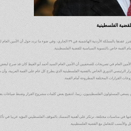
للقضية الفلسطينية
في إطار العملية التحضيرية للقمة العربية الثامنة والعشرين والمقرر عقدها بالمملكة الأردنية الهاشمية في ٢٩ الجاري، وفي ضوء ما تردد 
ام القمة خاص بالتسوية السياسية للقضية الفلسطينية.
مين العام في تصريحات للصحفيين أن الأمين العام السيد أحمد أبو الغيط كان قد صرح لبعض
لقرار الرئيسي الدوري الخاص بالقضية الفلسطينية الذي يطرح كل عام على القمة العربية، وأن
روعات القرارات المختلفة المطروحة أمام القمة.
ن يسعى المسئولون الفلسطينيون، ربما، لتنقيح بعض كلمات مشروع القرار وضبط صياغات بعض فق
نها في مناسبات مختلفة، ترتكز على أهمية التمسك بالموقف الفلسطيني المؤيد عربيا في تأك
ثل والأنسب للتعامل مع القضية الفلسطينية.