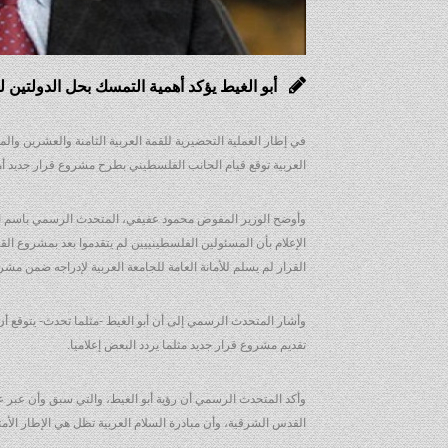
أبو الغيط يؤكد أهمية التمسك بحل الدولتين 
العربية توقع قيام الجانب الفلسطيني بطرح مشروع قرار جديد أم
وأوضح الوزير المفوض محمود عفيفي، المتحدث الرسمي باسم الأ
الإعلام بأن المسئولين الفلسطينييين لم يتقدموا بعد بمشروع ا
القرار لم يسلم للأمانة العامة للجامعة العربية لإدراجه ضمن مش
وأشار المتحدث الرسمي إلى أن أبو الغيط -مثلما تحدث- يتوقع أ
تقديم مشروع قرار جديد مثلما يردد البعض إعلاميا.
وأكد المتحدث الرسمي أن رؤية أبو الغيط، والتي سبق وأن عبر ع
القدس الشرقية، وأن مبادرة السلام العربية تظل هي الإطار الأم