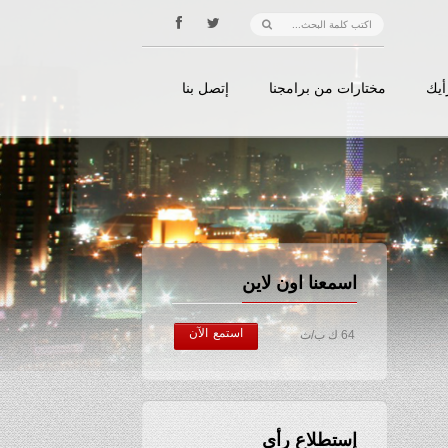
أيك
مختارات من برامجنا
إتصل بنا
اسمعنا اون لاين
استمع الآن
64 ك ب/ث
إستطلاع رأي