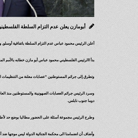
أبومازن يعلن عدم التزام السلطة الفلسطينية
أعلن الرئيس محمود عباس عدم التزام السلطة باتفاقية أوسلو, و
بدأ االرئيس الفلسطيني محمود عباس أبو مازن خطابه بالأمم الم
وتطرق إلى جرائم المستوطنين “عصابات معلنة من التنظيمات ا
دوما جنوب نابلس.
وطرح الرئيس مجموعة أسئلة على الحضور مطالبا بوضع حد لأطول
وأضاف أن انضمامنا الى محكمة الجنائية الدولة ليس موجها ضد أ