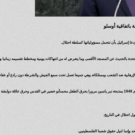
 باتفاقية أوسلو
دعا إسرائيل بأن تتحمل مسؤولياتها كسلطة احتلال.
تحدة بالحديث عن المسجد الأقصى وما يتعرض له من انتهاكات يومية ومخطط تقسيمه زمانيا ومك
لإرهابية ضد الشعب وممتلكاته وهي جميعا تعمل تحت سمع الجيش والشرطة دون رادع أو عقا
وسرد الرئيس جرائم العصابات الصهونينة والمستوطنين منذ العام 1948 بمذبحة دير ياسين مرورا بحرق الطفل محمدأبو خضير في القدس وحرق عائلة د
 احتلال في التاريخ.
حد وإنما لنيل حقوق شعبنا الفلسطينيي.