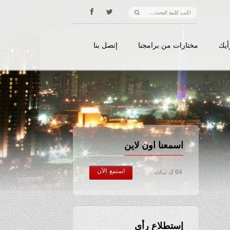
أيك
مختارات من برامجنا
إتصل بنا
اسمعنا اون لاين
استمع الآن
64 ك ب/ث
إستطلاع رأي