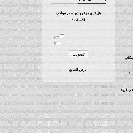
هل ترى موقع راديو مصر مواكب
للأحداث؟
نعم
لا
انيا.
عرض النتائج
ب”.
وابشة في قرية