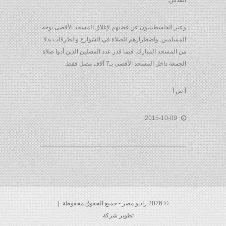
القدس.
وعبر الفلسطينيون عن غضبهم لإغلاق المسجد الأقصى بوجه
المسلمين, واضطرارهم للصلاة في الشوارع والطرقات بدلا
من المسجد المبارك, فيما قدر عدد المصلين الذين أدوا صلاة
الجمعة داخل المسجد الأقصى بـ7 آلاف مصل فقط.
أ ش أ
2015-10-09
© 2026 راديو مصر - جميع الحقوق محفوظة. |
تطوير شركة