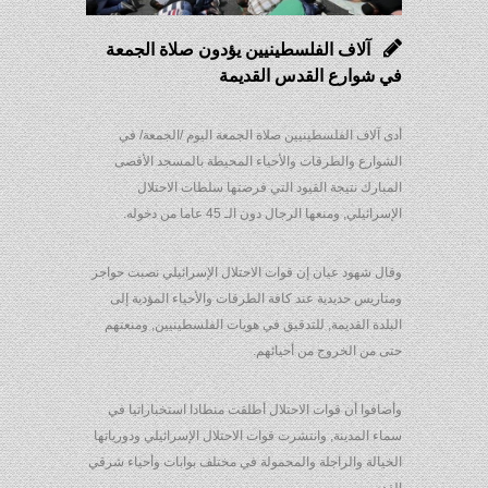
آلاف الفلسطينيين يؤدون صلاة الجمعة
في شوارع القدس القديمة
أدى آلاف الفلسطينيين صلاة الجمعة اليوم /الجمعة/ في
الشوارع والطرقات والأحياء المحيطة بالمسجد الأقصى
المبارك نتيجة القيود التي فرضتها سلطات الاحتلال
الإسرائيلي, ومنعها الرجال دون الـ 45 عاما من دخوله.
وقال شهود عيان إن قوات الاحتلال الإسرائيلي نصبت حواجز
ومتاريس حديدية عند كافة الطرقات والأحياء المؤدية إلى
البلدة القديمة, للتدقيق في هويات الفلسطينيين, ومنعتهم
حتى من الخروج من أحيائهم.
وأضافوا أن قوات الاحتلال أطلقت منطادا استخباراتيا في
سماء المدينة, وانتشرت قوات الاحتلال الإسرائيلي ودورياتها
الخيالة والراجلة والمحمولة في مختلف بوابات وأحياء شرقي