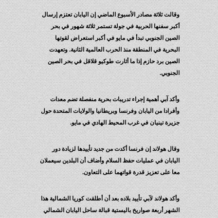
وقالت ثلاثة مصادر الأسبوع الماضي إن اليابان تعتزم إرسال
أكبر سفنها الحربية في جولة تستمر ثلاثة شهور في بحر
الصين الجنوبي تبدأ في مايو في أكبر استعراض لقوتها
البحرية في المنطقة منذ الحرب العالمية الثانية. وتعهدت
الصين برد حازم إذا ما أثارت طوكيو قلاقل في بحر الصين
الجنوبي.
وأكد آبي أهمية إجراء تدريبات بحرية منفصلة تضم معدات
وأفرادا من اليابان وفرنسا وبريطانيا والولايات المتحدة حول
جزيرة تينيان في غرب المحيط الهادي في مايو.
وقال هولاند إن فرنسا أكدت من جديد تأييدها لزيادة دور
اليابان في عمليات حفظ السلام وأضاف أن البلدين سيعملان
معا على تعزيز قدرة قواتهما على التعاون.
وأكد هولاند لآبي تأييد بلاده بعد أن أطلقت كوريا الشمالية هذا
الشهر أربعة صواريخ باليستية قبالة ساحل اليابان الشمالي