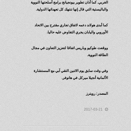
الغربي. كما أدان تطوير بيونجيانج برامج أسلحتها النووية
والباليستية التي قال إنها تنتهك كل تعهداتها الدولية.
كما أبدى هولاند دعمه لاتفاق تجاري مقترح بين الاتحاد
الأوروبي واليابان يجري التفاوض عليه حاليا.
ووقعت طوكيو وباريس اتفاقا لتعزيز التعاون في مجال
الطاقة النووية.
وفي وقت سابق يوم الاثنين التقي آبي مع المستشارة
الألمانية أنجيلا ميركل في هانوفر.
المصدر: رويترز
2017-03-21