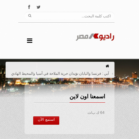
آبي : فرنسا واليابان تؤيدان حرية الملاحة في آسيا والمحيط الهادي
اسمعنا اون لاين
64 ك ب/ث
استمع الآن